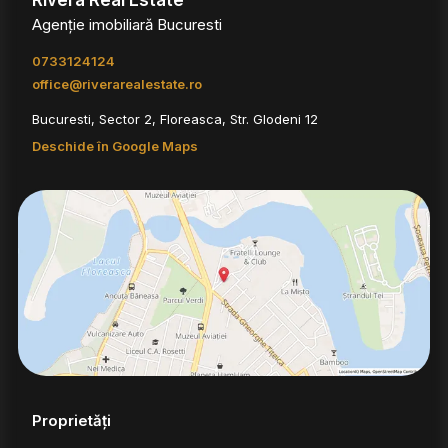
Agenție imobiliară Bucuresti
0733124124
office@riverarealestate.ro
Bucuresti, Sector 2, Floreasca, Str. Glodeni 12
Deschide în Google Maps
Proprietăți