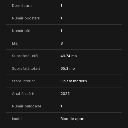
Dormitoare
1
Ideal atât pentru locuit, cât și pentru investiție.
Proiectul oferă o gamă variată de apartamente, de la studiouri și
Număr bucătării
1
apartamente cu 2, 3 sau 4 camere, până la duplexuri și
apartamente cu grădină.
Număr băi
1
Pentru mai multe informatii nu ezitati sa ne contactati.
Etaj
8
Suprafață utilă
49.74 mp
Suprafață totală
65.3 mp
Stare interior
Finisat modern
Anul finisării
2025
Număr balcoane
1
Imobil
Bloc de apart.