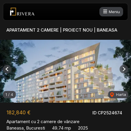
Meniu
APARTAMENT 2 CAMERE | PROIECT NOU | BANEASA
Previous
Nex
1
/
4
Harta
182,840 €
ID CP2524674
Apartament cu 2 camere de vânzare
Baneasa, Bucuresti
49.74 mp
2025