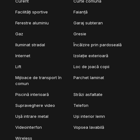
Curent
Curte comună
Facilități sportive
Faianță
Ferestre aluminiu
Garaj subteran
Gaz
Gresie
Iluminat stradal
Încălzire prin pardoseală
Internet
Izolație exterioară
Lift
Loc de joacă copii
Mijloace de transport în
Parchet laminat
comun
Piscină interioară
Străzi asfaltate
Supraveghere video
Telefon
Ușă intrare metal
Uși interior lemn
Videointerfon
Vopsea lavabilă
Wireless