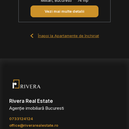
Militari, Bucuresti
74 mp
Vezi mai multe detalii
Înapoi la Apartamente de închiriat
Rivera Real Estate
Agenție imobiliară Bucuresti
0733124124
office@riverarealestate.ro