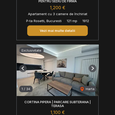
PENTRU SEDIU DE FIRMA
1,200 €
Apartament cu 3 camere de închiriat
P-ta Rosetti, Bucuresti
121 mp
1912
Vezi mai multe detalii
Exclusivitate
Previous
Next
1
/
34
Harta
CORTINA PIPERA | PARCARE SUBTERANA |
TERASA
1,100 €