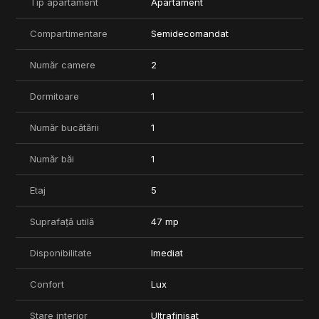
Tip apartament
Apartament
Dormitorul dispune de un dressing walk-in generos, dotat cu lift
pentru haine lungi si oglinda mare, iar patul matrimonial este
Compartimentare
Semidecomandat
tapitat cu catifea neagra si include sertare pentru depozitare.
In pretul chiriei este inclus si un loc de parcare subteran
Număr camere
2
dedicat.
Dormitoare
1
Pentru mai multe detalii sau programarea unei vizionari, va stam
la dispozitie.
Număr bucătării
1
Număr băi
1
Etaj
5
Suprafață utilă
47 mp
Disponibilitate
Imediat
Confort
Lux
Stare interior
Ultrafinisat