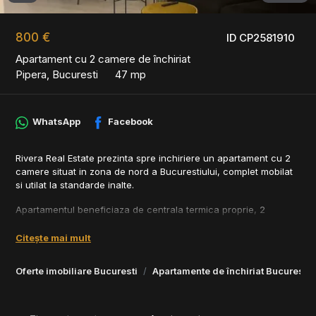
800 €
ID CP2581910
Apartament cu 2 camere de închiriat
Pipera, Bucuresti
47 mp
WhatsApp
Facebook
Rivera Real Estate prezinta spre inchiriere un apartament cu 2
camere situat in zona de nord a Bucurestiului, complet mobilat
si utilat la standarde inalte.
Apartamentul beneficiaza de centrala termica proprie, 2
aparate de aer conditionat, 2 televizoare smart, frigider
incorporat cu congelator, cuptor electric, plita pe gaz, hota,
Citește mai mult
masina de spalat vase, masina de spalat rufe cu uscator si
diverse spatii de depozitare. Bucataria este complet echipata,
Oferte imobiliare Bucuresti
Apartamente de închiriat Bucuresti
inclusiv cu vesela si ustensile.
Livingul este prevazut cu canapea extensibila, ajustabila in
functie de preferinte.