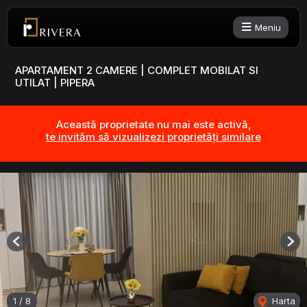
Meniu
APARTAMENT 2 CAMERE | COMPLET MOBILAT SI
UTILAT | PIPERA
Această proprietate nu mai este activă,
te invităm să vizualizezi proprietăți similare
Previous
Nex
1
/
8
Harta