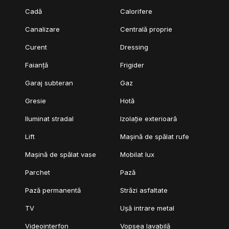
Cadă
Calorifere
Canalizare
Centrală proprie
Curent
Dressing
Faianță
Frigider
Garaj subteran
Gaz
Gresie
Hotă
Iluminat stradal
Izolație exterioară
Lift
Mașină de spălat rufe
Mașină de spălat vase
Mobilat lux
Parchet
Pază
Pază permanentă
Străzi asfaltate
TV
Ușă intrare metal
Videointerfon
Vopsea lavabilă