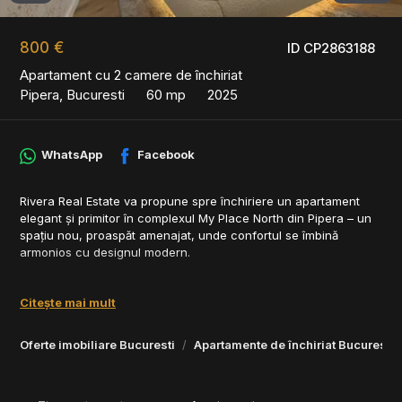
800 €
ID CP2863188
Apartament cu 2 camere de închiriat
Pipera, Bucuresti
60 mp
2025
WhatsApp
Facebook
Rivera Real Estate va propune spre închiriere un apartament
elegant și primitor în complexul My Place North din Pipera – un
spațiu nou, proaspăt amenajat, unde confortul se îmbină
armonios cu designul modern.
Lumina naturală, tonurile calde și finisajele atent alese
transformă acest apartament într-un loc în care te poți simți
Citește mai mult
acasă din primul moment. Livingul deschis, terasa generoasă și
atmosfera rafinată creează un echilibru plăcut între relaxare și
Oferte imobiliare Bucuresti
Apartamente de închiriat Bucuresti
stil.
Apartamentul este complet mobilat și utilat, oferind un ambient
modern și funcțional, ideal pentru un stil de viață urban. În plus,