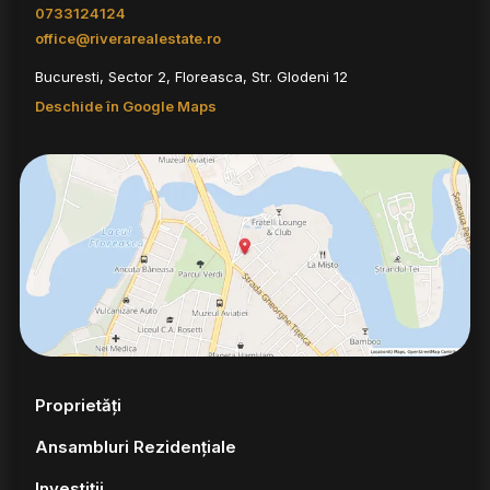
0733124124
office@riverarealestate.ro
Bucuresti, Sector 2, Floreasca, Str. Glodeni 12
Deschide în Google Maps
Proprietăți
Ansambluri Rezidențiale
Investiții