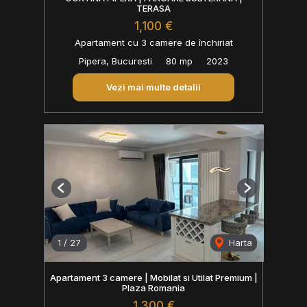
TERASA
1,100 €
Apartament cu 3 camere de închiriat
Pipera, Bucuresti
80 mp
2023
Vezi mai multe detalii
Previous
Next
1
/
27
Harta
Apartament 3 camere | Mobilat si Utilat Premium |
Plaza Romania
1,300 €