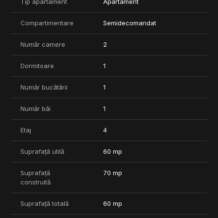
Tip apartament
Apartament
beneficiul unui loc de parcare subteran privat aduce un plus de
confort și siguranță.
Compartimentare
Semidecomandat
Este alegerea ideală pentru cei care își doresc un apartament
nou, elegant și bine poziționat, într-un complex modern din
Număr camere
2
nordul capitalei.
Dormitoare
1
📞 Pentru detalii și programarea unei vizionări, contactează
echipa Rivera Real Estate.
Număr bucătării
1
Număr băi
1
Etaj
4
Suprafață utilă
60 mp
Suprafață
70 mp
construită
Suprafață totală
60 mp