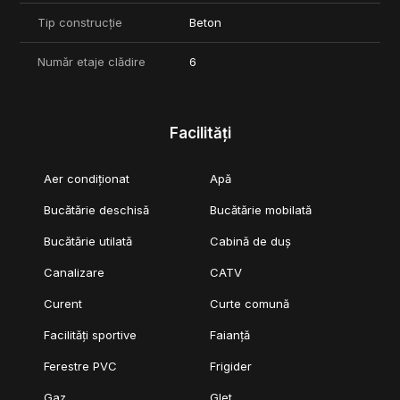
Tip construcție
Beton
Număr etaje clădire
6
Facilități
Aer condiționat
Apă
Bucătărie deschisă
Bucătărie mobilată
Bucătărie utilată
Cabină de duș
Canalizare
CATV
Curent
Curte comună
Facilități sportive
Faianță
Ferestre PVC
Frigider
Gaz
Glet