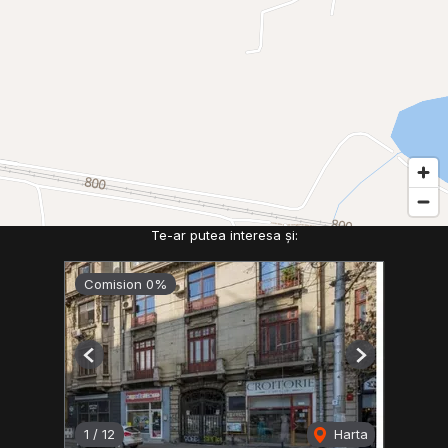
Te-ar putea interesa și:
Comision 0%
Previous
Next
1
/
12
Harta