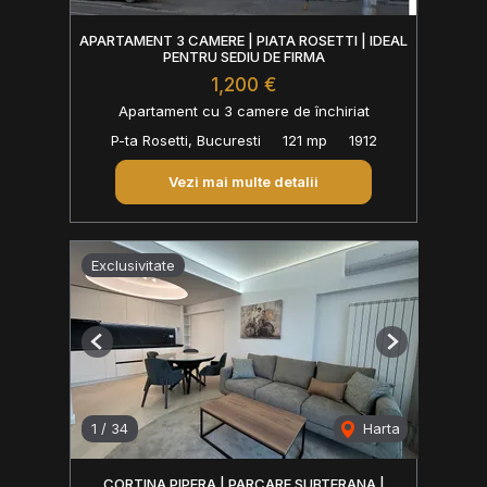
APARTAMENT 3 CAMERE | PIATA ROSETTI | IDEAL
PENTRU SEDIU DE FIRMA
1,200 €
Apartament cu 3 camere de închiriat
P-ta Rosetti, Bucuresti
121 mp
1912
Vezi mai multe detalii
Exclusivitate
Previous
Next
1
/
34
Harta
CORTINA PIPERA | PARCARE SUBTERANA |