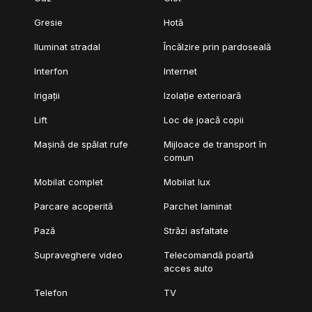
Gresie
Hotă
Iluminat stradal
Încălzire prin pardoseală
Interfon
Internet
Irigații
Izolație exterioară
Lift
Loc de joacă copii
Mașină de spălat rufe
Mijloace de transport în
comun
Mobilat complet
Mobilat lux
Parcare acoperită
Parchet laminat
Pază
Străzi asfaltate
Supraveghere video
Telecomandă poartă
acces auto
Telefon
TV