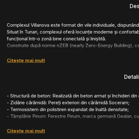
Des
Complexul Villanova este format din vile individuale, dispunând 
Situat în Tunari, complexul oferă locuințe moderne și confortabi
funcțional într-o zonă bine conectată și liniștită.
Construite după norme nZEB (nearly Zero-Energy Building), c
aproape zero costuri de întreținere!
De asemenea, sistemul energetic centralizat, întâlnit de obicei în
Citește mai mult
confort ridicat pentru toți locatarii.
Vilele dispun de dotări specifice locuințelor pasive, cum ar f
Detali
aport de aer proaspăt. Sunt echipate cu pompe de căldură și 
fotovoltaice, astfel, soluțiile de încălzire și răcire sunt ecolo
constantă a aerului din casă, pe întreaga perioadă a anului.
- Structură de beton: Realizată din beton armat și închideri din 
- Zidărie cărămidă: Pereți exteriori din cărămidă Soceram;
- Termosistem din polistiren expandat de înaltă densitate;
- Tâmplărie Pinum: Ferestre Pinum, marca germană Gealan, cu 
microventilație;
- Încălzire prin pardoseală: Tehnologie inovativă și soluții efici
Citește mai mult
- Sistem de ventilație HVAC cu recuperare de energie si aport