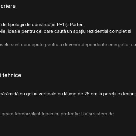
criere
de tipologii de construcție P+1 și Parter.
le, ideale pentru cei care caută un spațiu rezidențial complet și
asele sunt concepute pentru a deveni independente energetic, cu
 clădirile de birouri, asigură o distribuție optimă a energiei și
i sistemul modern de ventilație HVAC cu recuperare de energie și
i tehnice
ventiloconvectoare, care sunt conectate la un sistem de panouri
gice și eficiente. Sistemul de ventilație permite reîmprospătarea
cărămidă cu goluri verticale cu lățime de 25 cm la pereții exteriori;
geam termoizolant tripan cu protecție UV și sistem de
ente de încălzire prin pardoseală;
 de aer proaspăt;