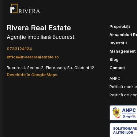
Rivera Real Estate
Proprietăți
Ansambluri R
Agenție imobiliară Bucuresti
Investiții
0733124124
Management
office@riverarealestate.ro
Blog
Bucuresti, Sector 2, Floreasca, Str. Glodeni 12
Contact
Deschide în Google Maps
ANPC
Politică cooki
Politică de con