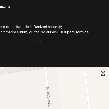
nisaje
e de calitate de la furnizori renumiți;
cit marca Pinum, cu toc de aluminiu și rupere termică;
- Vopsea lavabilă albă, la interior.