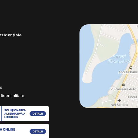
ezidențiale
es
fidențialitate