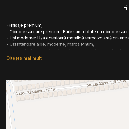
- Pompă de căldură;
Fi
- Panouri fotovoltaice;
- Sistem de climatizare cu ventiloconvectoare.
-Finisaje premium;
- Obiecte sanitare premium: Băile sunt dotate cu obiecte sanitar
- Uși moderne: Ușa exterioară metalică termoizolantă gri-antra
- Uși interioare albe, moderne, marca Pinum;
- Tencuială decorativă albă și plăci ceramice în zona de intrare; 
Citește mai mult