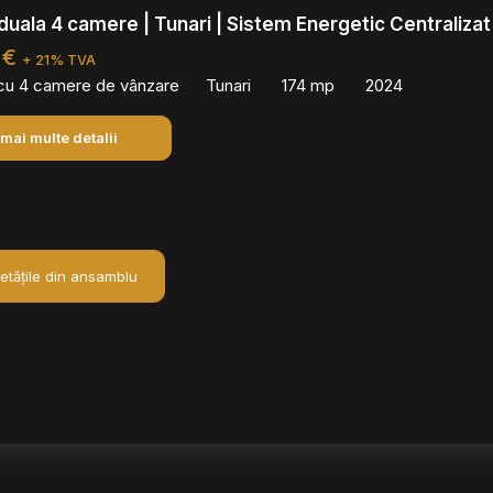
viduala 4 camere | Tunari | Sistem Energetic Centralizat
 €
+ 21% TVA
 cu 4 camere de vânzare
Tunari
174 mp
2024
 mai multe detalii
ietățile din ansamblu