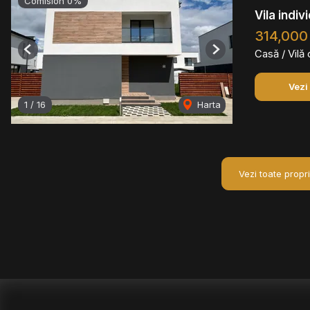
Comision 0%
Vila indi
314,000
Casă / Vilă
Previous
Next
Vezi
1
/
16
Harta
Vezi toate propr