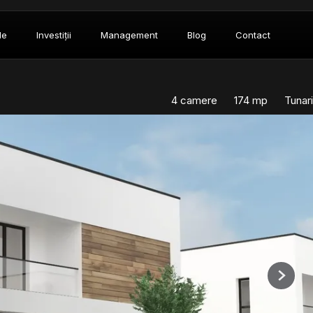
le
Investiții
Management
Blog
Contact
4 camere
174 mp
Tunari
Next