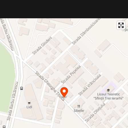
echivalent;
- Placări ceramice în băi și bucătării – Marazzi, Porcelanosa sau
similar;
- Pereți finisați cu vopsea lavabilă Caparol sau echivalent;
- Obiecte sanitare moderne – marcă Roca sau similar;
- Baterii și sisteme de duș încastrate în perete – Roca sau
echivalent;
- Tavane suspendate din gips-carton, pentru un finisaj neted și
elegant.