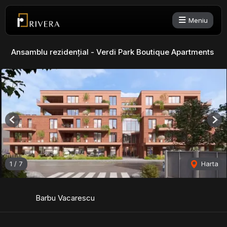
Meniu
Ansamblu rezidențial - Verdi Park Boutique Apartments
Previous
Nex
1
/
7
Harta
Barbu Vacarescu