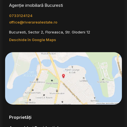
Agenție imobiliară Bucuresti
0733124124
office@riverarealestate.ro
Bucuresti, Sector 2, Floreasca, Str. Glodeni 12
Deschide în Google Maps
Proprietăți