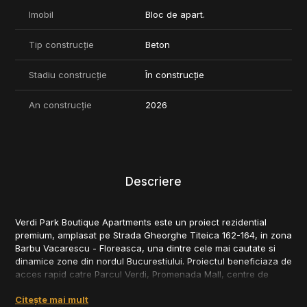
Imobil
Bloc de apart.
Tip construcție
Beton
Stadiu construcție
În construcție
An construcție
2026
Descriere
Verdi Park Boutique Apartments este un proiect rezidential
premium, amplasat pe Strada Gheorghe Titeica 162-164, in zona
Barbu Vacarescu - Floreasca, una dintre cele mai cautate si
dinamice zone din nordul Bucurestiului. Proiectul beneficiaza de
acces rapid catre Parcul Verdi, Promenada Mall, centre de
business, scoli, clinici, supermarketuri si mijloace de transport
Citește mai mult
in comun.