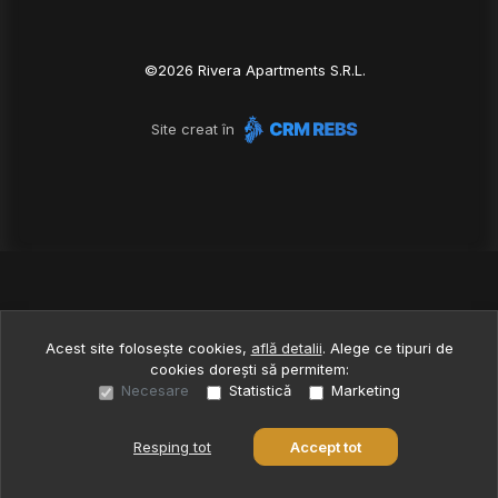
©
2026
Rivera Apartments S.R.L.
Site creat în
Acest site folosește cookies,
află detalii
.
Alege ce tipuri de
cookies dorești să permitem:
Necesare
Statistică
Marketing
Resping tot
Accept tot
Sună acum
Solicită vizionare