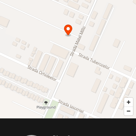
• Pereți interiori vopsiți cu vinarom alb
• Şape turnate
• Sistem aspirație automată preinstalată
• Sistem ventilare cu aport aer proaspăt centralizat (opțional
ionizator neutralizare viruși, inclusiv Covid-19)
• Instalație electrică sistem KNX și prize montate
• Instalație de încălzire în pardoseală cu pompă de căldură
reversibilă
• Instalație de răcire în tavane
• Instalație sanitară cu suporți pentru WC și bideu, montate
• Sistem automat de control al casei de la distanță
• Scară din sticlă structurală cu trepte de lemn