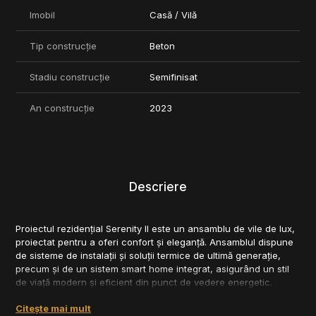
Imobil
Casă / Vilă
Tip construcție
Beton
Stadiu construcție
Semifinisat
An construcție
2023
Descriere
Proiectul rezidențial Serenity II este un ansamblu de vile de lux,
proiectat pentru a oferi confort și eleganță. Ansamblul dispune
de sisteme de instalații și soluții termice de ultimă generație,
precum și de un sistem smart home integrat, asigurând un stil
de viață modern și eficient din punct de vedere energetic.
Citește mai mult