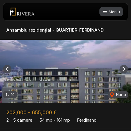
Meniu
Ansamblu rezidențial - QUARTIER-FERDINAND
Previous
Nex
1
/
10
Harta
202,000 - 655,000 €
2 - 5 camere
54 mp - 161 mp
Ferdinand