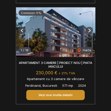
Comision 0%
Previous
Next
1
/
18
Harta
APARTAMENT 3 CAMERE | PROIECT NOU | PIATA
IANCULUI
230,000 €
+ 21% TVA
Apartament cu 3 camere de vânzare
Ferdinand, Bucuresti
57.1 mp
2024
Vezi mai multe detalii