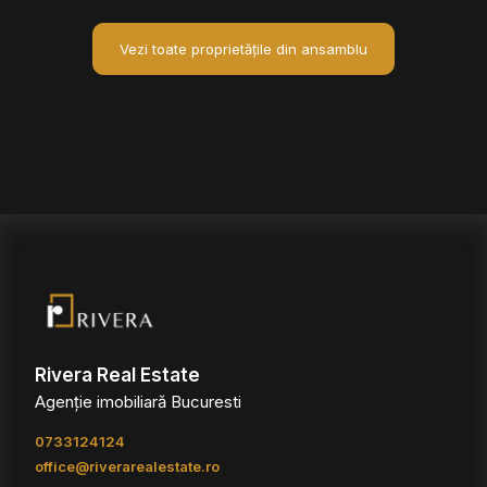
Vezi toate proprietățile din ansamblu
Rivera Real Estate
Agenție imobiliară Bucuresti
0733124124
office@riverarealestate.ro