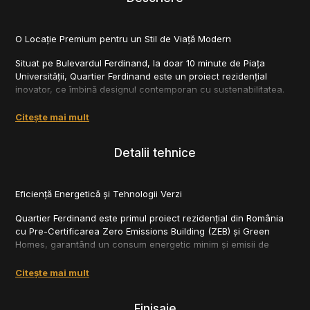
O Locație Premium pentru un Stil de Viață Modern
Situat pe Bulevardul Ferdinand, la doar 10 minute de Piața
Universității, Quartier Ferdinand este un proiect rezidențial
inovator, ce îmbină designul contemporan cu sustenabilitatea.
Cu 170 de apartamente, parcări exclusiv subterane și spații de
retail, ansamblul oferă acces rapid la transport public, instituții
Citește mai mult
educaționale de prestigiu, restaurante și parcuri. Fațada
modernă respectă caracterul zonei protejate, contribuind la
Detalii tehnice
regenerarea urbană și asigurând un cadru de viață echilibrat.
Eficiență Energetică și Tehnologii Verzi
Quartier Ferdinand este primul proiect rezidențial din România
cu Pre-Certificarea Zero Emissions Building (ZEB) și Green
Homes, garantând un consum energetic minim și emisii de
carbon zero.
Citește mai mult
Locuințele sunt alimentate exclusiv prin:
✔ Panouri fotovoltaice, ce generează energie regenerabilă
Finisaje
✔ Pompe de căldură de ultimă generație, pentru eficiență