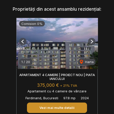
Proprietăți din acest ansamblu rezidențial:
Comision 0%
Previous
Next
1
/
20
Harta
APARTAMENT 4 CAMERE | PROIECT NOU | PIATA
IANCULUI
375,000 €
+ 21% TVA
Apartament cu 4 camere de vânzare
Ferdinand, Bucuresti
97.8 mp
2024
Vezi mai multe detalii