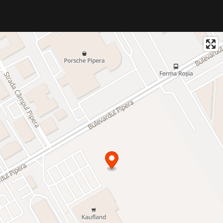
- Usi metalice la intrare si usi interioare moderne
- Balcoane spatioase cu balustrade de sticla si finisaje
moderne
- Parcari subterane de tip Klaus si acces securizat in incinta