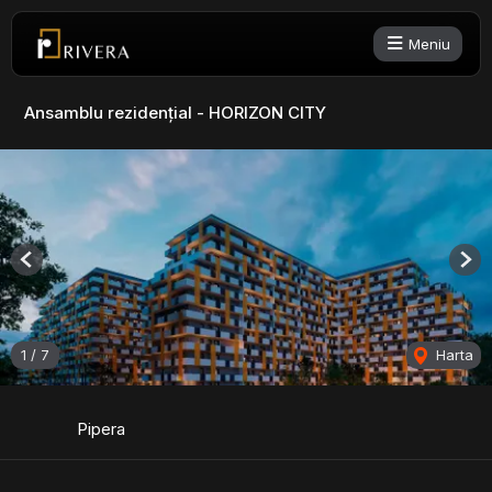
Meniu
Ansamblu rezidențial - HORIZON CITY
Previous
Nex
1
/
7
Harta
Pipera