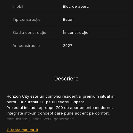
Imobil
Bloc de apart.
Tip construcție
Beton
Stadiu construcție
În construcție
An construcție
2027
Descriere
Horizon City este un complex rezidențial premium situat în
nordul Bucureștiului, pe Bulevardul Pipera.
Proiectul include aproape 700 de apartamente moderne,
integrate într-un concept care pune accent pe confort,
comunitate și spații verzi generoase.
Cu o arhitectură contemporană semnată de CUBE Architecture,
Citește mai mult
Horizon City reprezintă un nou standard pentru locuire urbană