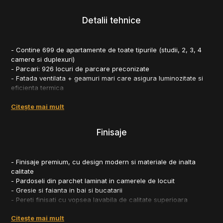
în Nordul Capitalei — un ansamblu conceput pentru echilibru,
design modern și conectivitate excelentă, devenind o opțiune
Detalii tehnice
strategică atât pentru cumpărare directă, cât și pentru investiție.
- Contine 699 de apartamente de toate tipurile (studii, 2, 3, 4
camere si duplexuri)
- Parcari: 926 locuri de parcare preconizate
- Fatada ventilata + geamuri mari care asigura luminozitate si
eficienta termica
- Eficienta energetica: Clasa A
Citește mai mult
- Structura: beton, zidarie interioara si exterioara
- Compartimentare: toate unitatile au balcoane generoase,
geamuri ample si orientari multiple
Finisaje
- Finalizare estimata: pana la mijlocul anului 2027
- Finisaje premium, cu design modern si materiale de inalta
calitate
- Pardoseli din parchet laminat in camerele de locuit
- Gresie si faianta in bai si bucatarii
- Pereti finisati cu vopsea lavabila de calitate superioara
- Tamplarie PVC cu geam termopan pentru izolatie termica si
Citește mai mult
fonica