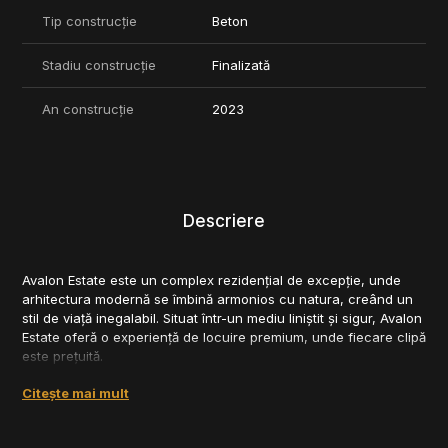
Tip construcție
Beton
Stadiu construcție
Finalizată
An construcție
2023
Descriere
Avalon Estate este un complex rezidențial de excepție, unde
arhitectura modernă se îmbină armonios cu natura, creând un
stil de viață inegalabil. Situat într-un mediu liniștit și sigur, Avalon
Estate oferă o experiență de locuire premium, unde fiecare clipă
este prețuită.
Facilități exclusive pentru comunitate:
Citește mai mult
* Clubhouse exclusivist: cu restaurant și bar, perfect pentru
socializare și relaxare.