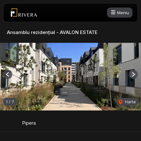
Meniu
Ansamblu rezidențial - AVALON ESTATE
Previous
Nex
1
/
7
Harta
Pipera