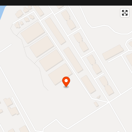
* Evenimente private: organizate pentru rezidenți, pentru a
construi o comunitate unită și vibrantă.
* Săli de fitness: echipate cu dotări de ultimă generație, pentru a
menține un stil de viață sănătos.
* Piscină eco-friendly: de 187 m², cu sistem de filtrare prin
plante, asigurând o experiență de înot naturală și plăcută.
* Spații verzi extinse: 28.000 m² de zone de promenadă și spații
verzi, oferind locuri ideale pentru relaxare și recreere.
* Zone fără trafic auto: concepute pentru siguranța și confortul
locatarilor, cu accent pe accesibilitatea pietonală.
* Grădiniță privată: pentru educația și îngrijirea copiilor, oferind
un mediu sigur și stimulator.
* Acces securizat 24/7: cu monitorizare constantă, asigurând
un mediu sigur pentru toți rezidenții.
Avalon Estate promite o viață de înaltă calitate, cu facilități care
răspund celor mai exigente nevoi, într-o comunitate care
valorizează armonia, liniștea și estetica.