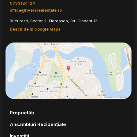
0733124124
office@riverarealestate.ro
Bucuresti, Sector 2, Floreasca, Str. Glodeni 12
Deschide în Google Maps
Proprietăți
Ansambluri Rezidențiale
Investiții