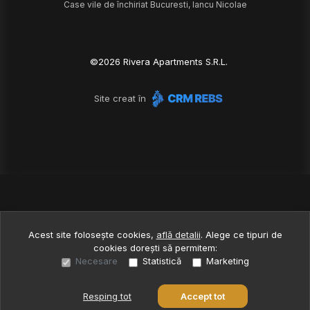
Case vile de închiriat Bucuresti, Iancu Nicolae
©
2026
Rivera Apartments S.R.L.
Site creat în
Acest site folosește cookies,
află detalii
.
Alege ce tipuri de
cookies dorești să permitem:
Necesare
Statistică
Marketing
Resping tot
Accept tot
Sună acum
Solicită vizionare