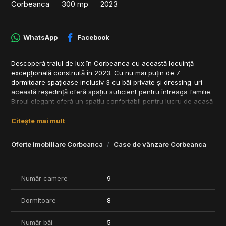
Corbeanca
300 mp
2023
WhatsApp
Facebook
Descoperă traiul de lux în Corbeanca cu această locuință
excepțională construită în 2023. Cu nu mai puțin de 7
dormitoare spațioase inclusiv 3 cu băi private și dressing-uri
această reședință oferă spațiu suficient pentru întreaga familie.
Biroul elegant oferă un spațiu confortabil pentru lucru de acasă
în timp ce livingul generos se deschide către o terasă superbă
Citește mai mult
perfectă pentru întâlniri.
Zona Corbeanca oferă un refugiu liniștit fiind totuși convenabil
Oferte imobiliare Corbeanca
Case de vânzare Corbeanca
amplasată în apropierea facilităților urbane inclusiv școli
magazine și restaurante.
Amplasată pe un teren de 400 de metri pătrați proprietatea are
Număr camere
9
o suprafață construită de 384 de metri pătrați cuprinzând
parterul etajul și mansarda. Cu finisaje de înaltă calitate și un
Dormitoare
8
design interior modern această casă este gata de mutare
imediată.
Număr băi
5