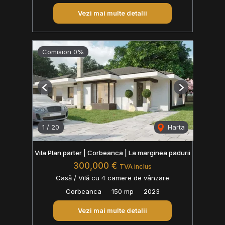
Vezi mai multe detalii
Comision 0%
Previous
Next
1
/
20
Harta
Vila Plan parter | Corbeanca | La marginea padurii
300,000 €
TVA inclus
Casă / Vilă cu 4 camere de vânzare
Corbeanca
150 mp
2023
Vezi mai multe detalii