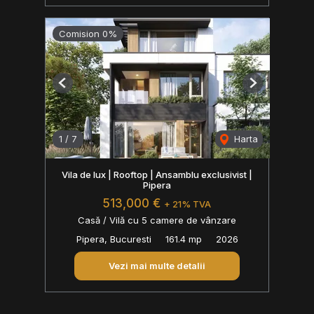
Comision 0%
Previous
Next
1
/
7
Harta
Vila de lux | Rooftop | Ansamblu exclusivist |
Pipera
513,000 €
+ 21% TVA
Casă / Vilă cu 5 camere de vânzare
Pipera, Bucuresti
161.4 mp
2026
Vezi mai multe detalii