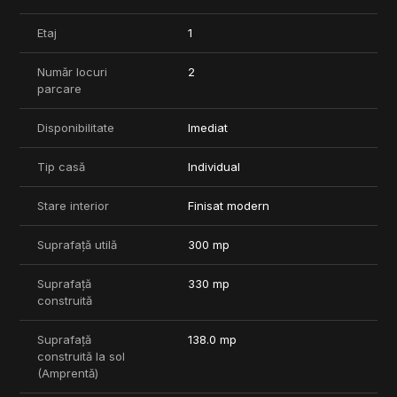
Contactează-ne astăzi pentru mai multe informații și pentru a
programa o vizionare. Această proprietate unică nu va rezista
Etaj
1
mult timp așa că lasă-ne să te ajutăm să-ți transformi casa de
vis în realitate!
Număr locuri
2
parcare
Daca se doreste, exista posibilitatea de extindere a curtii prin
achizitionarea unui lot de teren de 470mp. Pret 80.000 Euro.
Disponibilitate
Imediat
Comision 0%
Tip casă
Individual
Stare interior
Finisat modern
Suprafață utilă
300 mp
Suprafață
330 mp
construită
Suprafață
138.0 mp
construită la sol
(Amprentă)