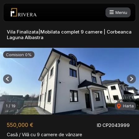
Meniu
Vila Finalizata|Mobilata complet 9 camere | Corbeanca
Laguna Albastra
Comision 0%
Previous
Nex
1
/
19
Harta
550,000 €
ID CP2043999
Casă / Vilă cu 9 camere de vânzare