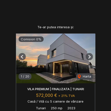
Te-ar putea interesa și:
Comision 0%
Previous
Next
1
/
20
Harta
VILA PREMIUM | FINALIZATA | TUNARI
572,000 €
+ 21% TVA
Casă / Vilă cu 5 camere de vânzare
Tunari
250 mp
2023