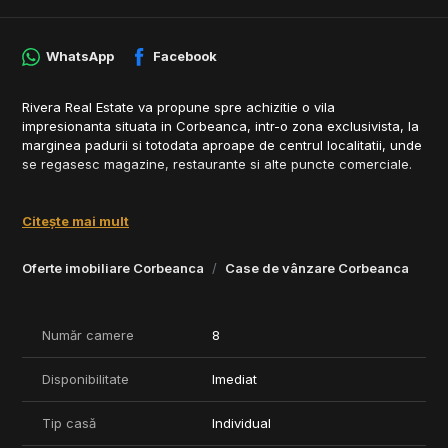
WhatsApp
Facebook
Rivera Real Estate va propune spre achizitie o vila
impresionanta situata in Corbeanca, intr-o zona exclusivista, la
marginea padurii si totodata aproape de centrul localitatii, unde
se regasesc magazine, restaurante si alte puncte comerciale.
Detalii proprietate:
• Suprafata utila: 800 mp
Citește mai mult
• Teren: 2800 mp
• Predare: Vila este la gri in acest moment
Oferte imobiliare Corbeanca
Case de vânzare Corbeanca
• Contra cost se poate finisa si se poate opta pentru piscina.
• Imaginile / propunerile de finisaje si piscina au caracter de
prezentare; proprietatea poate fi finisata conform preferintelor
viitorului proprietar, acesta avand posibilitatea de personalizare
Număr camere
8
integrala.
Disponibilitate
Imediat
Pentru mai multe informatii si programarea unei vizionari, va
invitam sa ne contactati.
Tip casă
Individual
Comision 0%