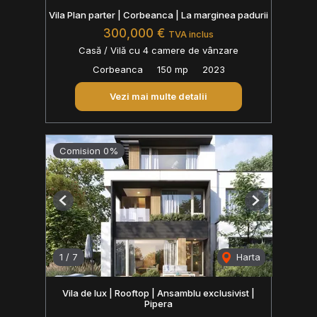
Vila Plan parter | Corbeanca | La marginea padurii
300,000 €
TVA inclus
Casă / Vilă cu 4 camere de vânzare
Corbeanca
150 mp
2023
Vezi mai multe detalii
Comision 0%
Previous
Next
1
/
7
Harta
Vila de lux | Rooftop | Ansamblu exclusivist |
Pipera