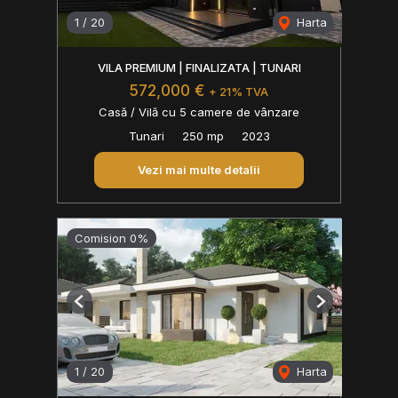
1
/
20
Harta
VILA PREMIUM | FINALIZATA | TUNARI
572,000 €
+ 21% TVA
Casă / Vilă cu 5 camere de vânzare
Tunari
250 mp
2023
Vezi mai multe detalii
Comision 0%
Previous
Next
1
/
20
Harta