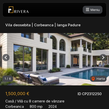
Meniu
Vila deosebita | Corbeanca | langa Padure
Previous
Nex
1
/
6
Harta
1,500,000 €
ID CP2312250
Casă / Vilă cu 8 camere de vânzare
Corbeanca
800 mp
2024