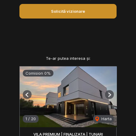
Solicită vizionare
Te-ar putea interesa și:
Comision 0%
Previous
Next
1
/
20
Harta
VILA PREMIUM | FINALIZATA | TUNARI