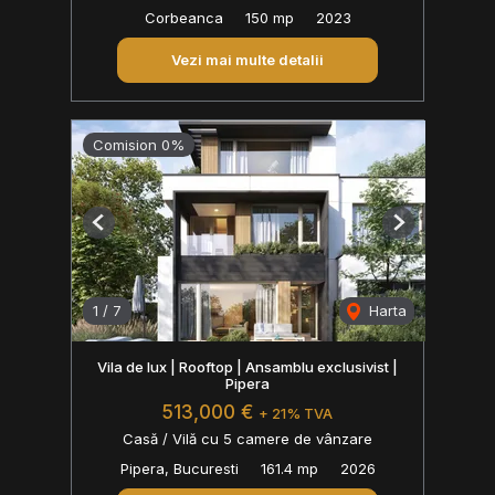
Corbeanca
150 mp
2023
Vezi mai multe detalii
Comision 0%
Previous
Next
1
/
7
Harta
Vila de lux | Rooftop | Ansamblu exclusivist |
Pipera
513,000 €
+ 21% TVA
Casă / Vilă cu 5 camere de vânzare
Pipera, Bucuresti
161.4 mp
2026