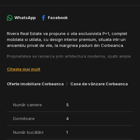
WhatsApp
Facebook
Rivera Real Estate va propune o vila exclusivista P+1, complet
mobilata si utilata, cu design interior premium, situata intr-un
ansamblu privat de vile, la marginea padurii din Corbeanca.
Proprietatea se remarca prin arhitectura moderna, spatii ample
si un teren generos de 1.260 mp, oferind un nivel ridicat de
confort, intimitate si rafinament. Zona de living cu inaltime de 4
Citește mai mult
metri creeaza un impact vizual spectaculos si o atmosfera
luminoasa si aerisita.
Oferte imobiliare Corbeanca
Case de vânzare Corbeanca
Curtea este amenajata ca un veritabil refugiu privat, completata
de piscina proprie cu overflow, incalzita si tratata cu sare,
ideala pentru relaxare si socializare. Gradina este realizata de
Număr camere
5
arhitecti peisagisti premiati, oferind un cadru verde coerent si
elegant.
Dormitoare
4
Caracteristici principale
- Regim de inaltime P+1
Număr bucătării
1
- Complet mobilata si utilata