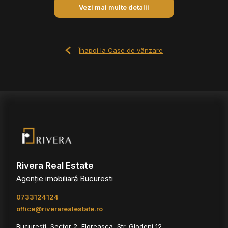
Vezi mai multe detalii
Înapoi la Case de vânzare
Rivera Real Estate
Agenție imobiliară Bucuresti
0733124124
office@riverarealestate.ro
Bucuresti, Sector 2, Floreasca, Str. Glodeni 12