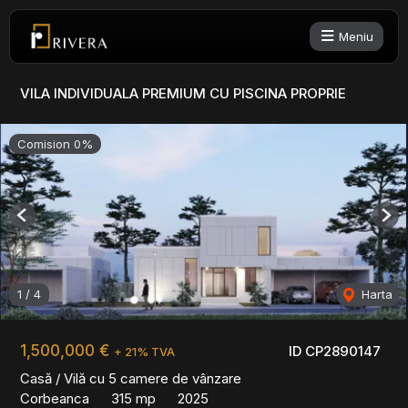
Meniu
VILA INDIVIDUALA PREMIUM CU PISCINA PROPRIE
Comision 0%
Previous
Nex
1
/
4
Harta
1,500,000 €
ID CP2890147
+ 21% TVA
Casă / Vilă cu 5 camere de vânzare
Corbeanca
315 mp
2025