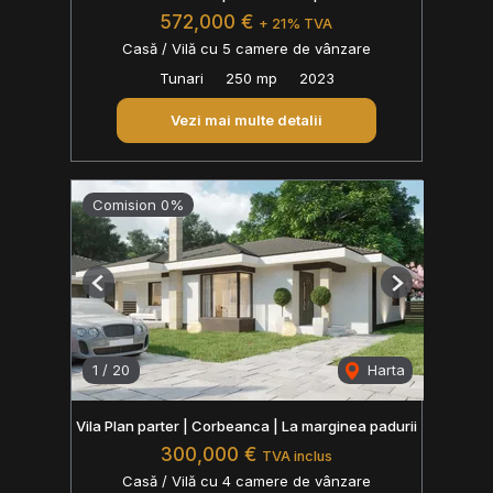
572,000 €
+ 21% TVA
Casă / Vilă cu 5 camere de vânzare
Tunari
250 mp
2023
Vezi mai multe detalii
Comision 0%
Previous
Next
1
/
20
Harta
Vila Plan parter | Corbeanca | La marginea padurii
300,000 €
TVA inclus
Casă / Vilă cu 4 camere de vânzare