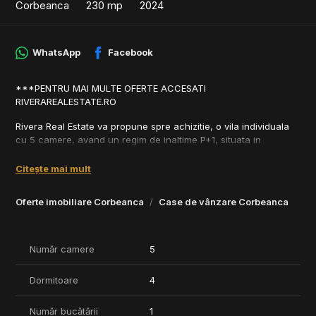
Corbeanca
230 mp
2024
WhatsApp
Facebook
***PENTRU MAI MULTE OFERTE ACCESATI
RIVERAREALESTATE.RO
Rivera Real Estate va propune spre achizitie, o vila individuala
cu 5 camere, avand un regim de inaltime P+1, situata in
Paradisul Verde, Corbeanca.
Citește mai mult
Casă certificată energetic nZEB, echipată cu tehnologie de
ultimă generație pentru eficiență și confort. Dispune de pompă
Oferte imobiliare Corbeanca
Case de vânzare Corbeanca
de căldură, panouri solare, panouri fotovoltaice și sistem de
ventilație centralizat cu recuperare de căldură.
Costurile anuale la utilități sunt aproape de zero! Casele nZEB
Număr camere
5
sunt proiectate pentru a reduce consumul de energie din surse
neregenerabile și pentru a produce suficientă energie verde,
Dormitoare
4
astfel încât consumul net să fie minim.
Beneficiile unei astfel de locuințe:
Număr bucătării
1