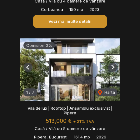
Casă / Vilă cu 4 camere de vânzare
Corbeanca
150 mp
2023
Vezi mai multe detalii
Comision 0%
Previous
Next
1
/
7
Harta
Vila de lux | Rooftop | Ansamblu exclusivist |
Pipera
513,000 €
+ 21% TVA
Casă / Vilă cu 5 camere de vânzare
Pipera, Bucuresti
161.4 mp
2026