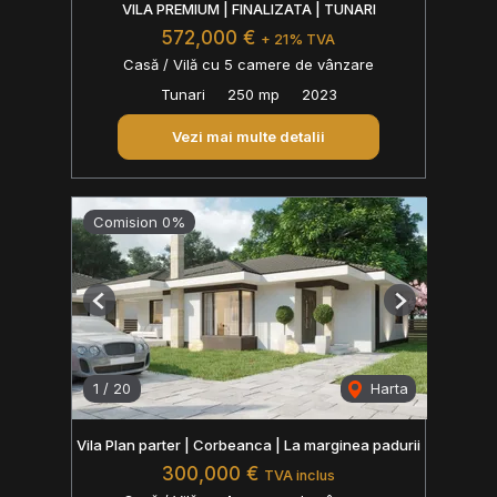
VILA PREMIUM | FINALIZATA | TUNARI
572,000 €
+ 21% TVA
Casă / Vilă cu 5 camere de vânzare
Tunari
250 mp
2023
Vezi mai multe detalii
Comision 0%
Previous
Next
1
/
20
Harta
Vila Plan parter | Corbeanca | La marginea padurii
300,000 €
TVA inclus