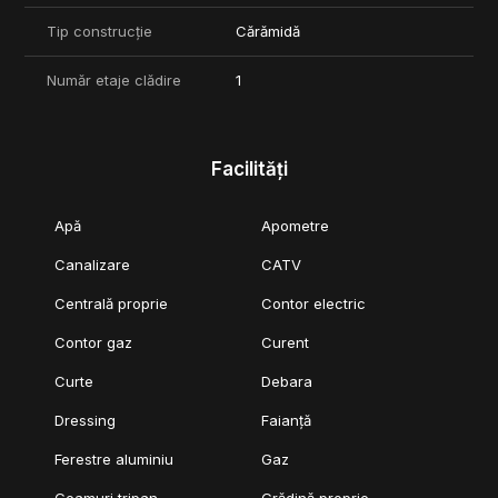
Descoperă o casă unde confortul, tehnologia și eficiența
energetică se îmbină perfect!
Tip construcție
Cărămidă
***Comision 0%
Număr etaje clădire
1
Facilități
Apă
Apometre
Canalizare
CATV
Centrală proprie
Contor electric
Contor gaz
Curent
Curte
Debara
Dressing
Faianță
Ferestre aluminiu
Gaz
Geamuri tripan
Grădină proprie