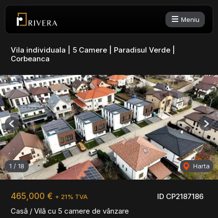
Meniu
Vila individuala | 5 Camere | Paradisul Verde |
Corbeanca
Previous
Nex
1
/
18
Harta
465,000 €
ID CP2187186
+ 21% TVA
Casă / Vilă cu 5 camere de vânzare