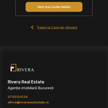
Vezi mai multe detalii
Înapoi la Case de vânzare
Rivera Real Estate
Agenție imobiliară Bucuresti
0733124124
office@riverarealestate.ro