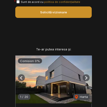
Sunt de acord cu
politica de confidențialitate
Solicită vizionare
Te-ar putea interesa și:
Comision 0%
Previous
Next
1
/
20
Harta