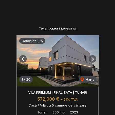
Te-ar putea interesa și:
Comision 0%
Previous
Next
1
/
20
Harta
VILA PREMIUM | FINALIZATA | TUNARI
572,000 €
+ 21% TVA
Casă / Vilă cu 5 camere de vânzare
Tunari
250 mp
2023