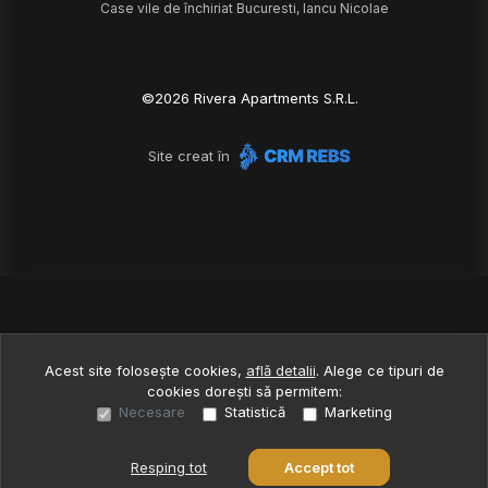
Case vile de închiriat Bucuresti, Iancu Nicolae
©
2026
Rivera Apartments S.R.L.
Site creat în
Acest site folosește cookies,
află detalii
.
Alege ce tipuri de
cookies dorești să permitem:
Necesare
Statistică
Marketing
Resping tot
Accept tot
Sună acum
Solicită vizionare