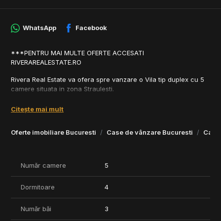
WhatsApp
Facebook
***PENTRU MAI MULTE OFERTE ACCESATI
RIVERAREALESTATE.RO
Rivera Real Estate va ofera spre vanzare o Vila tip duplex cu 5
camere situata in zona Straulesti.
Vila face parte dintr-un complex rezidential nou format din 9
Citește mai mult
case dintre care: 6 duplex si 3 individuale.
Oferte imobiliare Bucuresti
Case de vânzare Bucuresti
Case 
Proprietatea este dispusa in felul urmator:
- Parter - Hol de acces Living Bucatarie 1 Baie; Gradina
Număr camere
5
- Etaj 1 - 2 Dormitoare 1 Baie;
- Mansarda - 2 Dormitoare 1 Baie
Dormitoare
4
.Vila mai dispune si de 2 locuri de parcare in curte.
Număr băi
3
Termen de finalizare - Iulie 2024