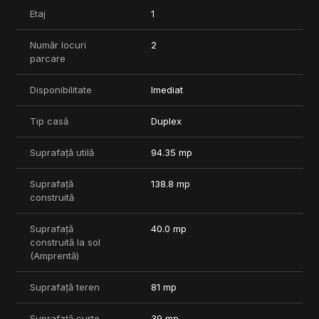
Etaj
1
Pretul vilei este 245.000 Euro + TVA
Număr locuri
2
Comision 0%
parcare
Disponibilitate
Imediat
Tip casă
Duplex
Suprafață utilă
94.35 mp
Suprafață
138.8 mp
construită
Suprafață
40.0 mp
construită la sol
(Amprentă)
Suprafață teren
81 mp
Suprafață curte
39 mp