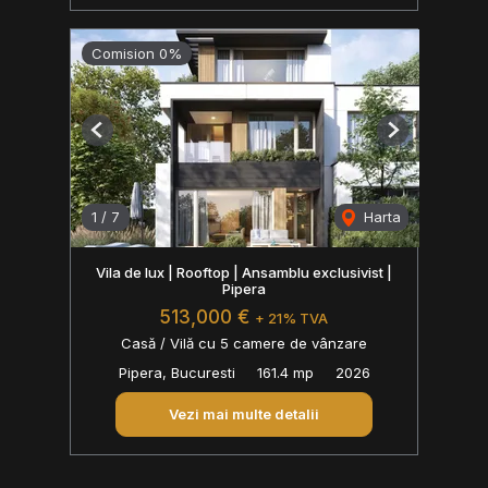
Comision 0%
Previous
Next
1
/
7
Harta
Vila de lux | Rooftop | Ansamblu exclusivist |
Pipera
513,000 €
+ 21% TVA
Casă / Vilă cu 5 camere de vânzare
Pipera, Bucuresti
161.4 mp
2026
Vezi mai multe detalii