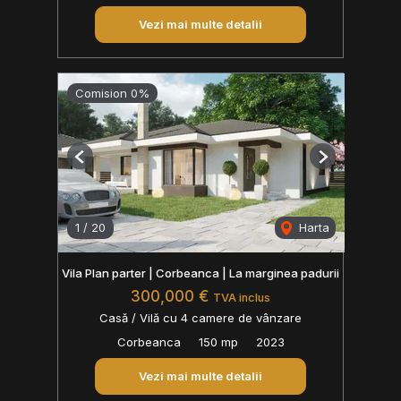
Vezi mai multe detalii
Comision 0%
Previous
Next
1
/
20
Harta
Vila Plan parter | Corbeanca | La marginea padurii
300,000 €
TVA inclus
Casă / Vilă cu 4 camere de vânzare
Corbeanca
150 mp
2023
Vezi mai multe detalii