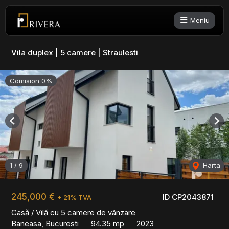
Meniu
Vila duplex | 5 camere | Straulesti
Comision 0%
Previous
Nex
1
/
9
Harta
245,000 €
ID CP2043871
+ 21% TVA
Casă / Vilă cu 5 camere de vânzare
Baneasa, Bucuresti
94.35 mp
2023