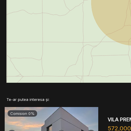
Te-ar putea interesa și:
Comision 0%
VILA PRE
572,00