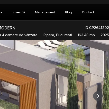
le
Investiții
Management
Blog
Contact
ID CP2641202
 MODERN
cu 4 camere de vânzare
Pipera, Bucuresti
163.48 mp
2025
Next