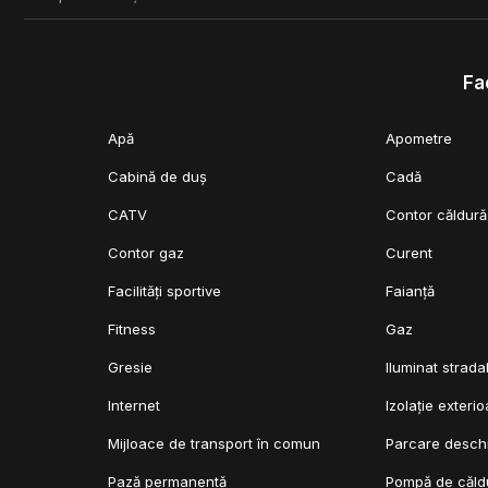
Ofertă specială:
La primele 25 de vile, aplicăm un discount de 15% la prețul de 
- 3% la semnarea rezervării
Fac
- 27% la semnarea ACVC
- 30% la terminarea structurii
Apă
Apometre
- 30% la închiderea casei (fațada)
- 10% la semnarea CVC
Cabină de duș
Cadă
Pentru detalii suplimentare, nu ezitați să ne contactați!
CATV
Contor căldură
Comision 0%.
Contor gaz
Curent
Facilități sportive
Faianță
Fitness
Gaz
Gresie
Iluminat strada
Internet
Izolație exterio
Mijloace de transport în comun
Parcare desch
Pază permanentă
Pompă de căld