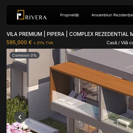
Proprietăți
Ansambluri Rezidenția
VILA PREMIUM | PIPERA | COMPLEX REZEDENTIAL
595,000 €
Casă / Vilă 
+ 21% TVA
Comision 0%
Previous