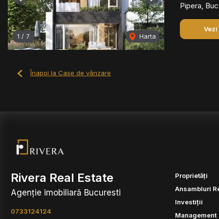
Previous
Next
Pipera, Buc
Vezi
1
/
7
Harta
Înapoi la Case de vânzare
Rivera Real Estate
Proprietăți
Ansambluri R
Agenție imobiliară Bucuresti
Investiții
0733124124
Management