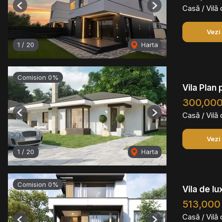
Casă / Vilă
Previous
Next
Vezi
1
/
20
Harta
Comision 0%
Vila Plan
300,00
Casă / Vilă
Previous
Next
Vezi
1
/
20
Harta
Comision 0%
Vila de l
513,000
Casă / Vilă