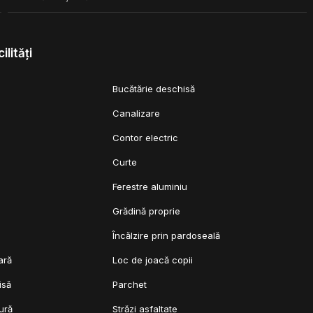
listă, pentru următoarea formă de plată:
ilități
Bucătărie deschisă
Canalizare
Contor electric
Curte
Ferestre aluminiu
Grădină proprie
l
Încălzire prin pardoseală
ară
Loc de joacă copii
isă
Parchet
ură
Străzi asfaltate