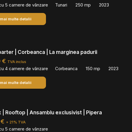
 cu 5 camere de vânzare
Tunari
250 mp
2023
 mai multe detalii
 parter | Corbeanca | La marginea padurii
0 €
TVA inclus
 cu 4 camere de vânzare
Corbeanca
150 mp
2023
 mai multe detalii
ux | Rooftop | Ansamblu exclusivist | Pipera
 €
+ 21% TVA
 cu 5 camere de vânzare