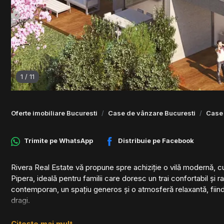
1
/
11
Oferte imobiliare Bucuresti
Case de vânzare Bucuresti
Case 
Trimite pe
WhatsApp
Distribuie pe
Facebook
Rivera Real Estate vă propune spre achiziție o vilă modernă, cu
Pipera, ideală pentru familii care doresc un trai confortabil și ra
contemporan, un spațiu generos și o atmosferă relaxantă, fiind 
dragi.
Caracteristici ale vilei:
Citește mai mult