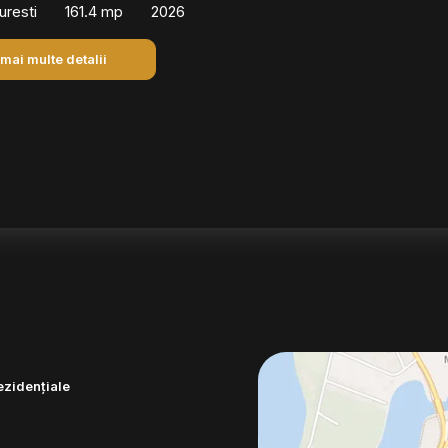
uresti
161.4 mp
2026
 mai multe detalii
ezidențiale