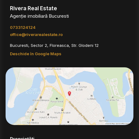
Rivera Real Estate
Agenție imobiliară Bucuresti
0733124124
office@riverarealestate.ro
Bucuresti, Sector 2, Floreasca, Str. Glodeni 12
Deschide în Google Maps
Proprietăți