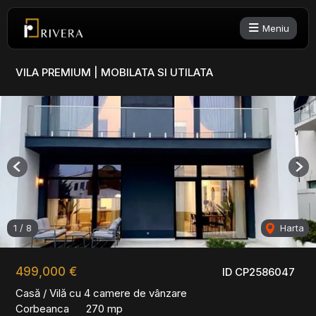
Meniu
VILA PREMIUM | MOBILATA SI UTILATA
Previous
Nex
1
/
8
Harta
499,000 €
ID CP2586047
Casă / Vilă cu 4 camere de vânzare
Corbeanca
270 mp