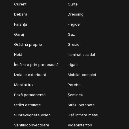
Curent
Curte
energetic: Clasa A.
Debara
Dressing
Pentru detalii suplimentare si programarea unei vizionari, va
stam la dispozitie.
Faianță
Frigider
COMISION 0%
Garaj
Gaz
Grădină proprie
Gresie
Hotă
Iluminat stradal
Încălzire prin pardoseală
Irigații
Izolație exterioară
Mobilat complet
Mobilat lux
Parchet
Pază permanentă
Șemineu
Străzi asfaltate
Străzi betonate
Supraveghere video
Ușă intrare metal
Ventiloconvectoare
Videointerfon