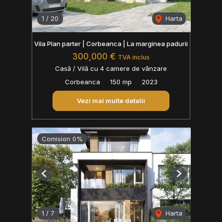
1
/
20
Harta
Vila Plan parter | Corbeanca | La marginea padurii
300,000 €
TVA inclus
Casă / Vilă cu 4 camere de vânzare
Corbeanca
150 mp
2023
Vezi mai multe detalii
Comision 0%
Previous
Next
1
/
7
Harta