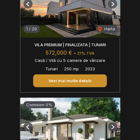
Previous
Next
1
/
20
Harta
VILA PREMIUM | FINALIZATA | TUNARI
572,000 €
+ 21% TVA
Casă / Vilă cu 5 camere de vânzare
Tunari
250 mp
2023
Vezi mai multe detalii
Comision 0%
Previous
Next