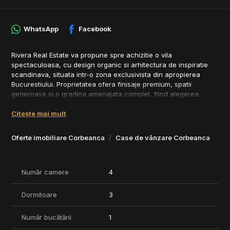
WhatsApp
Facebook
Rivera Real Estate va propune spre achizitie o vila
spectaculoasa, cu design organic si arhitectura de inspiratie
scandinava, situata intr-o zona exclusivista din apropierea
Bucurestiului. Proprietatea ofera finisaje premium, spatii
generoase si o gradina amenajata complet, fiind alegerea
perfecta pentru un stil de viata rafinat si relaxat.
Citește mai mult
Detalii tehnice:
- Suprafata construita: 302 mp
Oferte imobiliare Corbeanca
Case de vânzare Corbeanca
- Amprenta la sol: 138 mp
- Teren: 572 mp, imprejmuit cu gard de beton (2,40 m inaltime)
- Regim de inaltime: P+1E
- Terase: doua terase spatioase si balcoane pentru fiecare
Număr camere
4
dormitor
Dormitoare
3
Compartimentare:
Parter:
Număr bucătării
1
- Garaj cu usa automatizata
- Spatiu tehnic