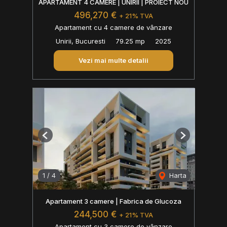
APARTAMENT 4 CAMERE | UNIRII | PROIECT NOU
496,270 €
+ 21% TVA
Apartament cu 4 camere de vânzare
Unirii, Bucuresti
79.25 mp
2025
Vezi mai multe detalii
Previous
Next
1
/
4
Harta
Apartament 3 camere | Fabrica de Glucoza
244,500 €
+ 21% TVA
Apartament cu 3 camere de vânzare