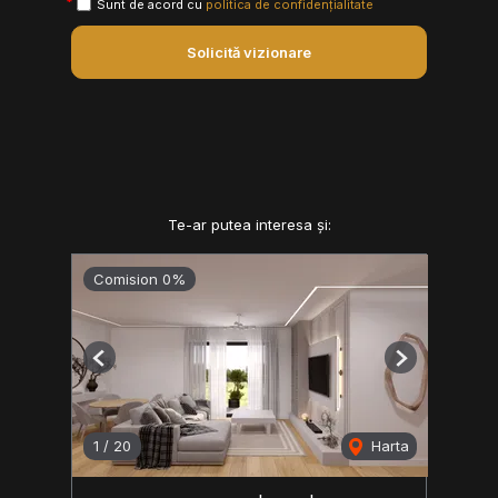
Sunt de acord cu
politica de confidențialitate
Solicită vizionare
Te-ar putea interesa și:
Comision 0%
Previous
Next
1
/
20
Harta