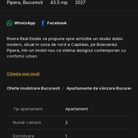
Pipera, Bucuresti
43.5 mp
2027
WhatsApp
Facebook
Rivera Real Estate va propune spre achizitie un studio dublu
modern, situat in zona de nord a Capitalei, pe Bulevardul
Pipera, intr-un imobil nou ce imbina designul contemporan cu
confortul urban.
Locuinta beneficiaza de o compartimentare eficienta, cu zona
de zi open-space, dormitor separat si terasa spatioasa, ideala
Citește mai mult
pentru momentele de relaxare. Finisajele sunt premium, iar
fatada ventilata si ferestrele ample asigura luminozitate
Oferte imobiliare Bucuresti
Apartamente de vânzare Bucuresti
naturala si eficienta energetica ridicata.
Imobilul ofera acces securizat, parcari subterane si spatii verzi
amenajate, completand experienta unui stil de viata modern si
Tip apartament
Apartament
echilibrat.
Număr camere
2
Pozitionarea excelenta permite acces rapid catre principalele
puncte de interes din nordul Bucurestiului – centre de afaceri,
restaurante, scoli internationale si zone de recreere.
Dormitoare
1