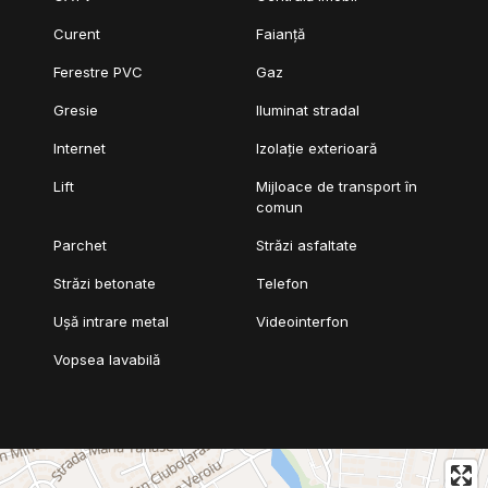
Curent
Faianță
Ferestre PVC
Gaz
Gresie
Iluminat stradal
Internet
Izolație exterioară
Lift
Mijloace de transport în
comun
Parchet
Străzi asfaltate
Străzi betonate
Telefon
Ușă intrare metal
Videointerfon
Vopsea lavabilă