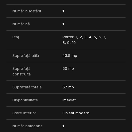
Pentru mai multe informatii si pentru programarea unei vizionari,
Număr bucătării
1
va invitam sa ne contactati.
Număr băi
1
Etaj
Parter, 1, 2, 3, 4, 5, 6, 7,
8, 9, 10
Suprafață utilă
43.5 mp
Suprafață
50 mp
construită
Suprafață totală
57 mp
Disponibilitate
Imediat
Stare interior
Finisat modern
Număr balcoane
1