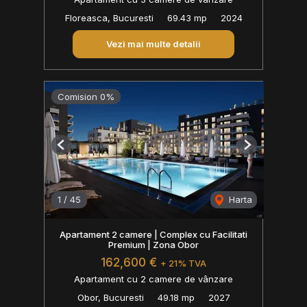
Floreasca, Bucuresti
69.43 mp
2024
Vezi mai multe detalii
Comision 0%
Previous
Next
1
/
45
Harta
Apartament 2 camere | Complex cu Facilitati
Premium | Zona Obor
162,600 €
+ 21% TVA
Apartament cu 2 camere de vânzare
Obor, Bucuresti
49.18 mp
2027