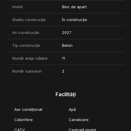
Imobil
Bloc de apart.
Stadiu construcție
În construcție
An construcție
2027
Tip construcție
Beton
Număr etaje clădire
11
Număr subsoluri
2
Facilități
Aer condiționat
Apă
Calorifere
Canalizare
CATV
Centrală imobil