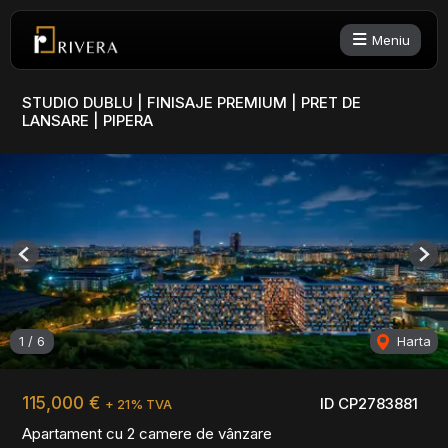
Meniu
STUDIO DUBLU | FINISAJE PREMIUM | PRET DE
LANSARE | PIPERA
Previous
Nex
1
/
6
Harta
115,000 €
ID CP2783881
+ 21% TVA
Apartament cu 2 camere de vânzare