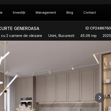
le
Investiții
Management
Blog
Contact
ID CP2486760
| CURTE GENEROASA
 cu 2 camere de vânzare
Unirii, Bucuresti
45.06 mp
2025
Next