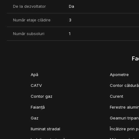
capitalei.
De la dezvoltator
Da
Proprietatea face parte din cel mai nou proiect imobiliar din c
40 de ani, acesta fiind la al 4-lea proiect al sau in Bucuresti.
Număr etaje clădire
3
**Pretul apartamentului este de 268.650 Euro + TVA.
Număr subsoluri
1
Locuri de parcare subterane disponibile la 25.000 Euro + TVA.
Proiectul este în construcție. Termen de finalizare: Sfarsitul an
Fac
***COMISION 0%
Apă
Apometre
CATV
Contor căldură
Contor gaz
Curent
Faianță
Ferestre alumi
Gaz
Geamuri tripan
Iluminat stradal
Încălzire prin 