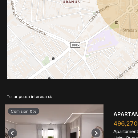
Te-ar putea interesa și:
Comision 0%
APARTAME
496,270
Apartament
Previous
Next