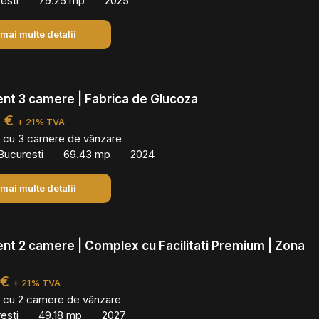
resti
79.25 mp
2025
 mai multe detalii
nt 3 camere | Fabrica de Glucoza
0 €
+ 21% TVA
 cu 3 camere de vânzare
Bucuresti
69.43 mp
2024
 mai multe detalii
t 2 camere | Complex cu Facilitati Premium | Zona
 €
+ 21% TVA
 cu 2 camere de vânzare
esti
49.18 mp
2027