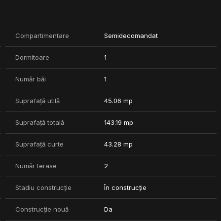
 de 44.16mp si o curte proprie generoasa de aproximativ 43mp.
Compartimentare
Semidecomandat
 ambient plăcut
Dormitoare
1
Număr băi
1
r
Suprafață utilă
45.06 mp
te superioară
Suprafață totală
143.19 mp
Suprafață curte
43.28 mp
a A
rie din cărămidă
Număr terase
2
eriale premium
Stadiu construcție
În construcție
e principalele puncte de interes ale orașului, parcuri,
Construcție nouă
Da
 transport în comun asigură o conexiune facilă către toate zonele