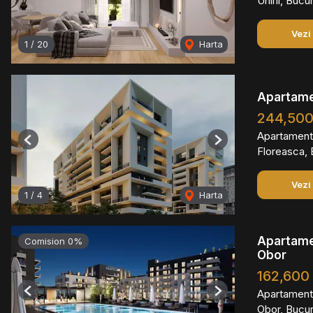
Unirii, Bucu
Vezi
1
/
20
Harta
Apartame
244,50
Apartament
Previous
Next
Floreasca, 
Vezi
1
/
4
Harta
Apartamen
Comision 0%
Obor
162,600
Apartament
Previous
Next
Obor, Bucur