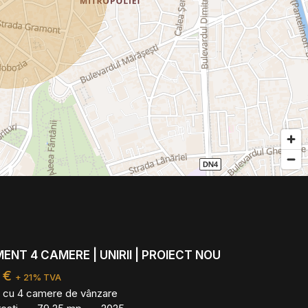
NT 4 CAMERE | UNIRII | PROIECT NOU
 €
+ 21% TVA
 cu 4 camere de vânzare