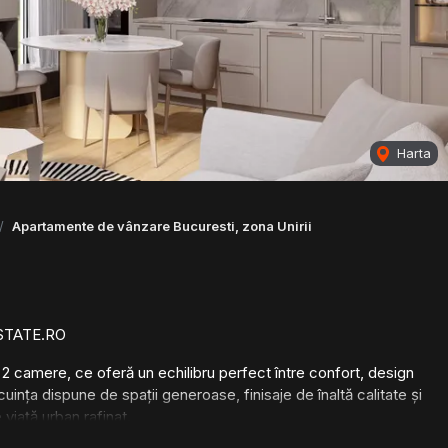
Harta
Apartamente de vânzare Bucuresti, zona Unirii
STATE.RO
2 camere, ce oferă un echilibru perfect între confort, design
uința dispune de spații generoase, finisaje de înaltă calitate și
 viață urban rafinat.