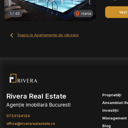
Vezi
1
/
45
Harta
Înapoi la Apartamente de vânzare
Rivera Real Estate
Proprietăți
Ansambluri R
Agenție imobiliară Bucuresti
Investiții
0733124124
Management
office@riverarealestate.ro
Blog