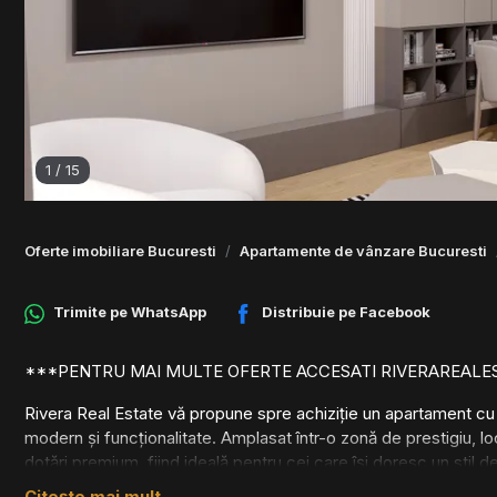
1
/
15
Oferte imobiliare Bucuresti
Apartamente de vânzare Bucuresti
Trimite pe
WhatsApp
Distribuie pe
Facebook
***PENTRU MAI MULTE OFERTE ACCESATI RIVERAREALE
Rivera Real Estate vă propune spre achiziție un apartament cu 
modern și funcționalitate. Amplasat într-o zonă de prestigiu, loc
dotări premium, fiind ideală pentru cei care își doresc un stil de
Citește mai mult