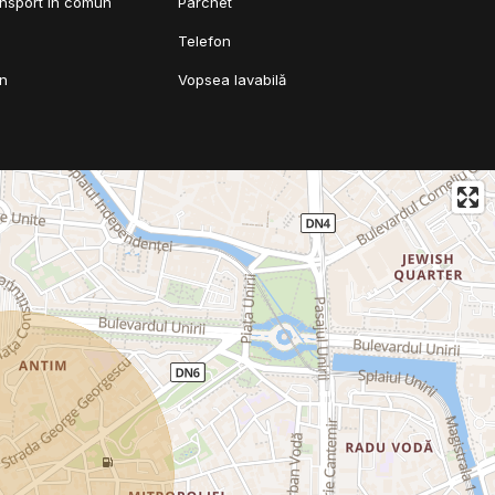
ansport în comun
Parchet
Telefon
mn
Vopsea lavabilă