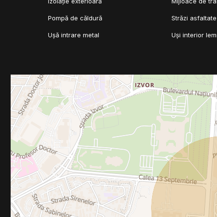
Izolație exterioară
Mijloace de tr
Pompă de căldură
Străzi asfaltate
Ușă intrare metal
Uși interior le