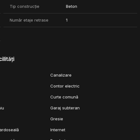
Tip construcție
Beton
entrul orasului, dezvoltatorul acestuia avand o experienta de peste
Număr etaje retrase
1
ului 2026.
ilități
Canalizare
Contor electric
Curte comună
niu
Garaj subteran
Gresie
pardoseală
Internet