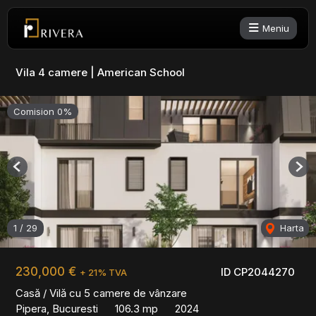
Meniu
Vila 4 camere | American School
Comision 0%
Previous
Nex
1
/
29
Harta
230,000 €
ID CP2044270
+ 21% TVA
Casă / Vilă cu 5 camere de vânzare
Pipera, Bucuresti
106.3 mp
2024