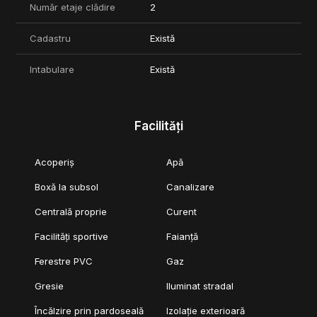
Număr etaje clădire
2
Cadastru
Există
Intabulare
Există
Facilități
Acoperiș
Apă
Boxă la subsol
Canalizare
Centrală proprie
Curent
Facilități sportive
Faianță
Ferestre PVC
Gaz
Gresie
Iluminat stradal
Încălzire prin pardoseală
Izolație exterioară