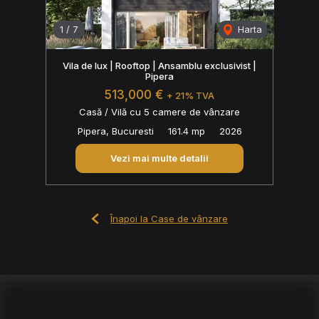
1
/
7
Harta
Vila de lux | Rooftop | Ansamblu exclusivist |
Pipera
513,000 €
+ 21% TVA
Casă / Vilă cu 5 camere de vânzare
Pipera, Bucuresti
161.4 mp
2026
Vezi mai multe detalii
Înapoi la Case de vânzare