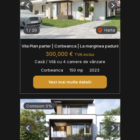
Previous
Next
1
/
20
Harta
Vila Plan parter | Corbeanca | La marginea padurii
300,000 €
TVA inclus
Casă / Vilă cu 4 camere de vânzare
Corbeanca
150 mp
2023
Vezi mai multe detalii
Comision 0%
Previous
Next