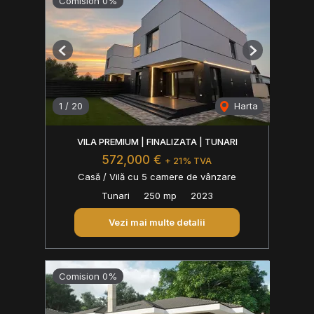
Comision 0%
Previous
Next
1
/
20
Harta
VILA PREMIUM | FINALIZATA | TUNARI
572,000 €
+ 21% TVA
Casă / Vilă cu 5 camere de vânzare
Tunari
250 mp
2023
Vezi mai multe detalii
Comision 0%