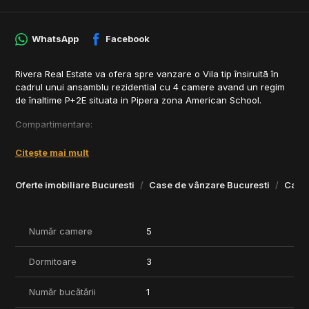
WhatsApp
Facebook
Rivera Real Estate va ofera spre vanzare o Vila tip însiruitā în
cadrul unui ansamblu rezidential cu 4 camere avand un regim
de înaltime P+2E situata in Pipera zona American School.
Compartimentare:
Parter : living bucatarie baie hol camera tehnica terasa gradina;
Citește mai mult
Etaj 1: doua dormitoare doua bai hol;
Oferte imobiliare Bucuresti
Case de vânzare Bucuresti
Case 
Etaj 2: dormitor birou baie hol terasa.
Numar locuri de parcare: 2
Număr camere
5
Tip parcare: în curte
Dormitoare
3
Termen finalizare Mai 2025
Număr bucătării
1
Comision 0%