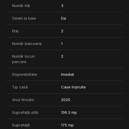
Număr băi
3
Geam la baie
Da
Etaj
2
Număr balcoane
1
Număr locuri
2
parcare
Disponibilitate
Imediat
Tip casă
Case înșiruite
Anul finisării
2025
Suprafață utilă
106.3 mp
Suprafață
175 mp