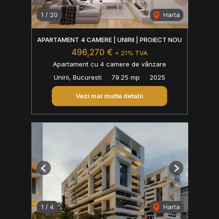
1
/
20
Harta
APARTAMENT 4 CAMERE | UNIRII | PROIECT NOU
496,270 €
+ 21% TVA
Apartament cu 4 camere de vânzare
Unirii, Bucuresti
79.25 mp
2025
Vezi mai multe detalii
Previous
Next
1
/
4
Harta