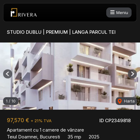
Meniu
STUDIO DUBLU | PREMIUM | LANGA PARCUL TEI
Previous
Nex
1
/
10
Harta
97,570 €
ID CP2349818
+ 21% TVA
Apartament cu 1 camere de vânzare
Teiul Doamnei, Bucuresti
35 mp
2025