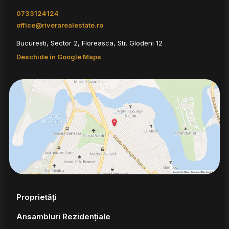
0733124124
office@riverarealestate.ro
Bucuresti, Sector 2, Floreasca, Str. Glodeni 12
Deschide în Google Maps
Proprietăți
Ansambluri Rezidențiale