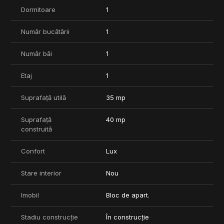
Proiectul beneficiaza de locuri de parcare subterane.
Dormitoare
1
Preturile locurilor de parcare:
Nivel - 1: 18.520 EUR+TVA;
Număr bucătării
1
Nivel - 2: 15.850 EUR+TVA.
Număr băi
1
Termen de finalziare: Iunie 2026.
***Pozele sunt cu titlu informativ.
Etaj
1
Pentru mai multe informatii nu ezitati sa ne contactati!
Suprafață utilă
35 mp
Suprafață
40 mp
construită
Confort
Lux
Stare interior
Nou
Imobil
Bloc de apart.
Stadiu construcție
În construcție