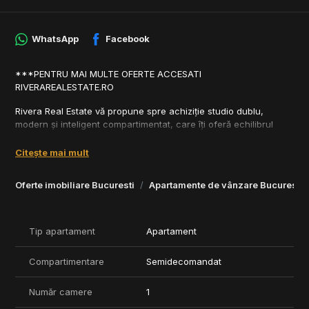
WhatsApp
Facebook
***PENTRU MAI MULTE OFERTE ACCESATI
RIVERAREALESTATE.RO
Rivera Real Estate vă propune spre achiziție studio dublu,
modern și inteligent compartimentat, care îți oferă echilibrul
perfect între funcționalitate și relaxare.
Citește mai mult
Compartimentare:
Oferte imobiliare Bucuresti
Apartamente de vânzare Bucuresti
- Camera de zi + Bucătărie – 23,95 mp, un open-space generos
ce permite personalizare și confort maxim.
- Hol –5,06mp, optimizat pentru acces rapid și eficiență.
- Baie – 6,47 m², dotată cu finisaje premium și funcționalitate
Tip apartament
Apartament
modernă.
Compartimentare
Semidecomandat
Acest studio reprezintă o oportunitate unică de a te bucura de
un spațiu intim și confortabil, fără a renunța la avantajele vieții
urbane.
Număr camere
1