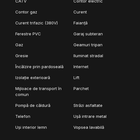
CATV
Contor electric
Contor gaz
Curent
Curent trifazic (380V)
Faianță
Ferestre PVC
Garaj subteran
Gaz
Geamuri tripan
Gresie
Iluminat stradal
Încălzire prin pardoseală
Internet
Izolație exterioară
Lift
Mijloace de transport în
Parchet
comun
Pompă de căldură
Străzi asfaltate
Telefon
Ușă intrare metal
Uși interior lemn
Vopsea lavabilă