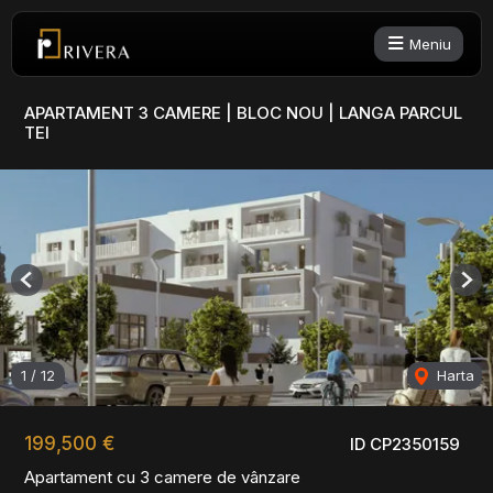
Meniu
APARTAMENT 3 CAMERE | BLOC NOU | LANGA PARCUL
TEI
Previous
Nex
1
/
12
Harta
199,500 €
ID CP2350159
Apartament cu 3 camere de vânzare