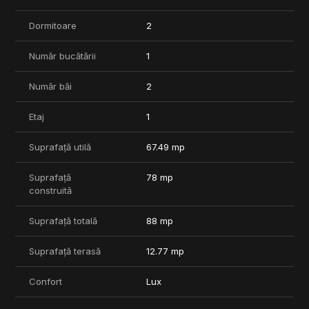
bucura de un spațiu intim și confortabil, fără a renunța la
avantajele vieții urbane.
Dormitoare
2
Proiectul beneficiaza de locuri de parcare subterane.
Număr bucătării
1
Preturile locurilor de parcare:
Nivel - 1: 18.520 EUR+TVA;
Număr băi
2
Nivel - 2: 15.850 EUR+TVA.
Etaj
1
Termen de finalziare: Iunie 2026.
***Pozele sunt cu titlu informativ.
Suprafață utilă
67.49 mp
Pentru mai multe informatii nu ezitati sa ne contactati!
Suprafață
78 mp
construită
Suprafață totală
88 mp
Suprafață terasă
12.77 mp
Confort
Lux