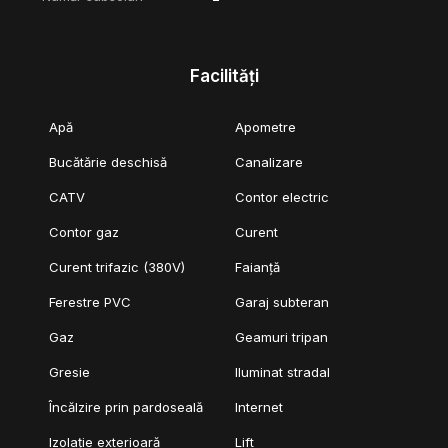
Facilități
Apă
Apometre
Bucătărie deschisă
Canalizare
CATV
Contor electric
Contor gaz
Curent
Curent trifazic (380V)
Faianță
Ferestre PVC
Garaj subteran
Gaz
Geamuri tripan
Gresie
Iluminat stradal
Încălzire prin pardoseală
Internet
Izolație exterioară
Lift