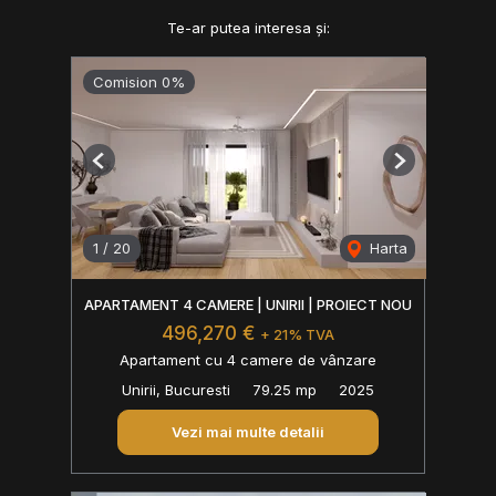
Te-ar putea interesa și:
Comision 0%
Previous
Next
1
/
20
Harta
APARTAMENT 4 CAMERE | UNIRII | PROIECT NOU
496,270 €
+ 21% TVA
Apartament cu 4 camere de vânzare
Unirii, Bucuresti
79.25 mp
2025
Vezi mai multe detalii