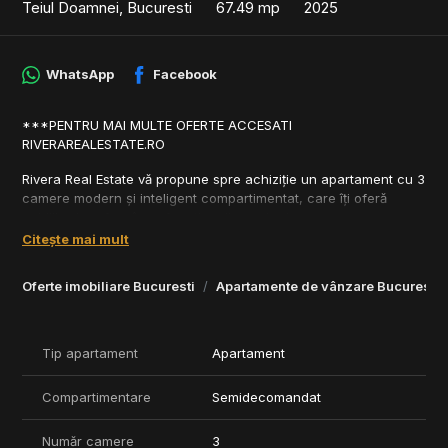
Teiul Doamnei, Bucuresti
67.49 mp
2025
WhatsApp
Facebook
***PENTRU MAI MULTE OFERTE ACCESATI
RIVERAREALESTATE.RO
Rivera Real Estate vă propune spre achiziție un apartament cu 3
camere modern și inteligent compartimentat, care îți oferă
echilibrul perfect între funcționalitate și relaxare.
Citește mai mult
Compartimentare:
Oferte imobiliare Bucuresti
Apartamente de vânzare Bucuresti
- Living + Bucătărie open space – 30,95 mp;
- Logie - 12.77 mp;
- Dormitor –10,72mp;
- Baie – 4,37 mp;
Tip apartament
Apartament
- Dormitor - 14,17;
- Baie - 4,61 mp;
Compartimentare
Semidecomandat
- Balcon - 8,10 mp.
Acest apartament reprezintă o oportunitate unică de a te
Număr camere
3