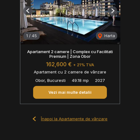
Previous
Next
1
/
45
Harta
Apartament 2 camere | Complex cu Facilitati
Premium | Zona Obor
162,600 €
+ 21% TVA
Apartament cu 2 camere de vânzare
Obor, Bucuresti
49.18 mp
2027
Vezi mai multe detalii
Înapoi la Apartamente de vânzare