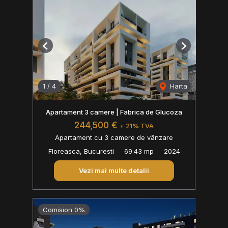
Previous
Next
1
/
4
Harta
Apartament 3 camere | Fabrica de Glucoza
244,500 €
+ 21% TVA
Apartament cu 3 camere de vânzare
Floreasca, Bucuresti
69.43 mp
2024
Vezi mai multe detalii
Comision 0%