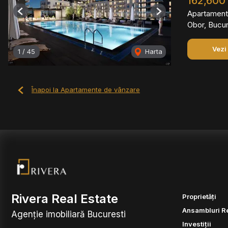
162,600
Apartament
Previous
Next
Obor, Bucur
Vezi
1
/
45
Harta
Înapoi la Apartamente de vânzare
Rivera Real Estate
Proprietăți
Ansambluri R
Agenție imobiliară Bucuresti
Investiții