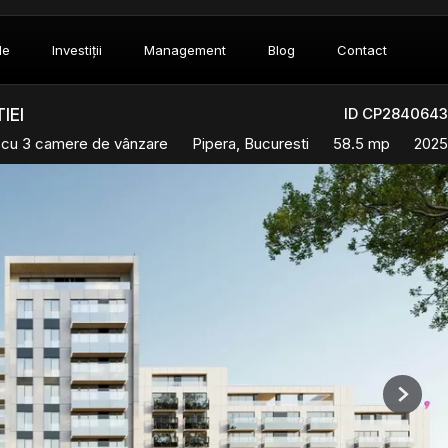
le
Investiții
Management
Blog
Contact
ID CP2840643
IEI
 cu 3 camere de vânzare
Pipera, Bucuresti
58.5 mp
2025
Next