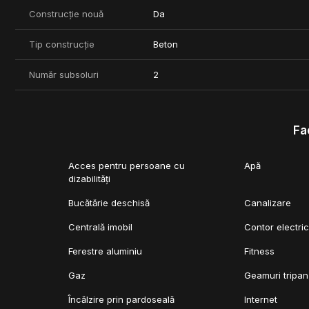
Construcție nouă
Da
Termen de finalizare: Trimestrul IV 2026.
Gândit ca o oază urbană cu stil de viață modern, premium și bi
Tip construcție
Beton
Număr subsoluri
2
Fac
Acces pentru persoane cu
Apă
dizabilități
Bucătărie deschisă
Canalizare
Centrală imobil
Contor electri
Ferestre aluminiu
Fitness
Gaz
Geamuri tripan
Încălzire prin pardoseală
Internet