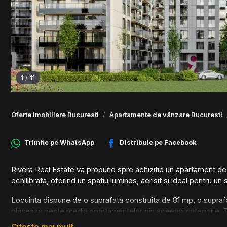
1
/
11
Oferte imobiliare Bucuresti
Apartamente de vânzare Bucuresti
Trimite pe
WhatsApp
Distribuie pe
Facebook
Rivera Real Estate va propune spre achizitie un apartament d
echilibrata, oferind un spatiu luminos, aerisit si ideal pentru un 
Locuinta dispune de o suprafata construita de 81 mp, o suprafata 
plaseaza peste media apartamentelor din aceeasi categorie. T
adaugand un loc ideal pentru relaxare in aer liber.
Citește mai mult