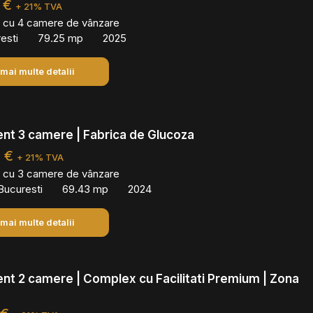
 €
+ 21% TVA
 cu 4 camere de vânzare
resti
79.25 mp
2025
 mai multe detalii
nt 3 camere | Fabrica de Glucoza
0 €
+ 21% TVA
 cu 3 camere de vânzare
Bucuresti
69.43 mp
2024
 mai multe detalii
t 2 camere | Complex cu Facilitati Premium | Zona