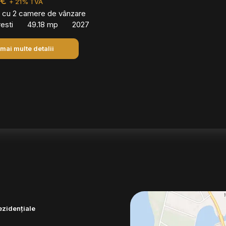
 €
+ 21% TVA
 cu 2 camere de vânzare
esti
49.18 mp
2027
 mai multe detalii
ezidențiale