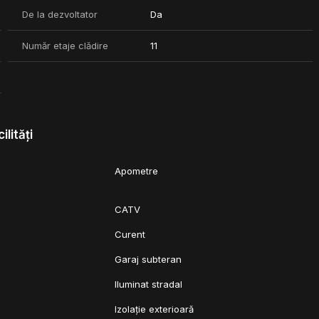
De la dezvoltator
Da
ne conectat la punctele cheie ale orașului.
Număr etaje clădire
11
ilități
Apometre
CATV
c
Curent
Garaj subteran
Iluminat stradal
Izolație exterioară