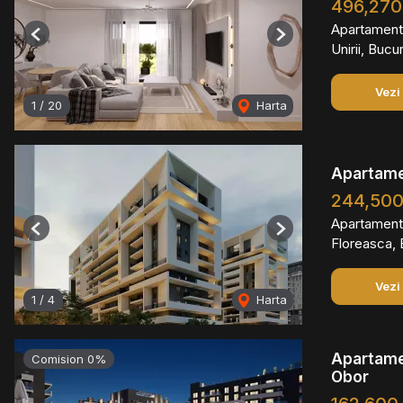
496,270
Apartament
Previous
Next
Unirii, Bucu
Vezi
1
/
20
Harta
Apartame
244,50
Apartament
Previous
Next
Floreasca, 
Vezi
1
/
4
Harta
Apartamen
Comision 0%
Obor