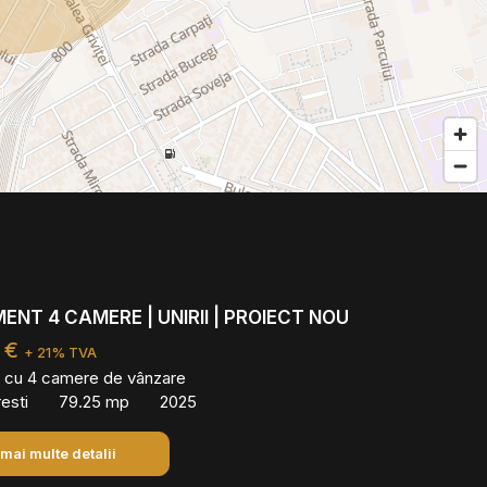
NT 4 CAMERE | UNIRII | PROIECT NOU
 €
+ 21% TVA
 cu 4 camere de vânzare
resti
79.25 mp
2025
 mai multe detalii