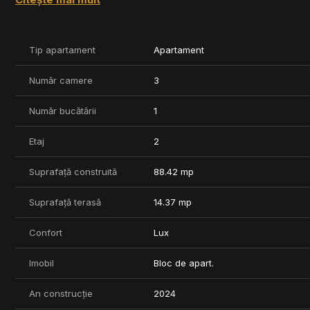
- Sala de fitness;
- Sala de petreceri;
- Cinematograf;
- Spatii verzi;
Tip apartament
Apartament
- Locuri de joaca pentru copii.
Număr camere
3
Proiectul dispune de parcare subterana pe doua nivele si boxe
Număr bucătării
1
Pret locuri de parcare: 25.000 - 31.000 EUR + TVA;
Etaj
2
Pret boxe: intre 4000 - 8000 EUR + TVA.
Termen de finalizare - 2026
Suprafață construită
88.42 mp
Pentru mai multe informatii va asteptam la o vizionare.
Suprafață terasă
14.37 mp
***COMISION 0%
Confort
Lux
Imobil
Bloc de apart.
An construcție
2024