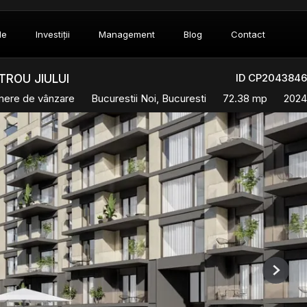
le
Investiții
Management
Blog
Contact
ID CP2043846
TROU JIULUI
mere de vânzare
Bucurestii Noi, Bucuresti
72.38 mp
2024
Next