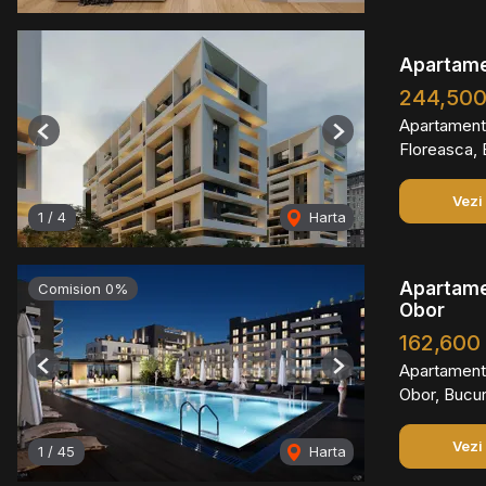
Apartame
244,50
Apartament
Previous
Next
Floreasca, 
Vezi
1
/
4
Harta
Apartamen
Comision 0%
Obor
162,600
Apartament
Previous
Next
Obor, Bucur
Vezi
1
/
45
Harta