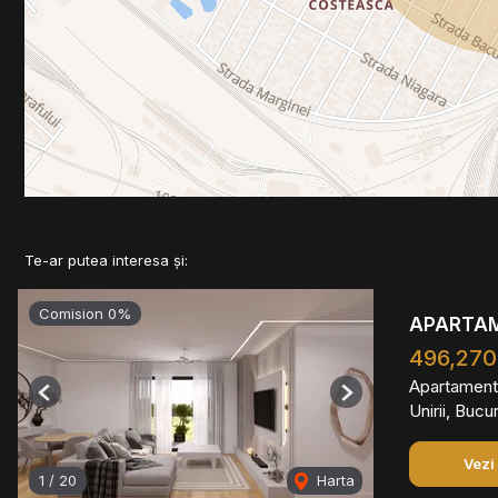
Te-ar putea interesa și:
Comision 0%
APARTAME
496,270
Apartament
Previous
Next
Unirii, Bucu
Vezi
1
/
20
Harta