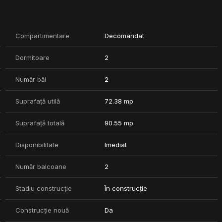
Compartimentare
Decomandat
Dormitoare
2
 pentru depozitare.
Număr băi
2
Suprafață utilă
72.38 mp
Suprafață totală
90.55 mp
Disponibilitate
Imediat
Număr balcoane
2
Stadiu construcție
În construcție
Construcție nouă
Da