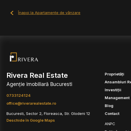
Înapoi la Apartamente de vânzare
Rivera Real Estate
Proprietăți
Ansambluri R
Agenție imobiliară Bucuresti
Investiții
0733124124
Management
office@riverarealestate.ro
Blog
Bucuresti, Sector 2, Floreasca, Str. Glodeni 12
Contact
Deschide în Google Maps
ANPC