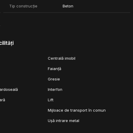
Tip construcție
Beton
ilități
Centrală imobil
Faianță
Gresie
pardoseală
Interfon
ară
Lift
Mijloace de transport în comun
Ușă intrare metal