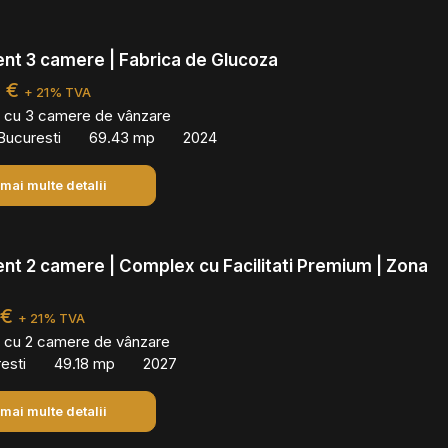
nt 3 camere | Fabrica de Glucoza
0 €
+ 21% TVA
 cu 3 camere de vânzare
Bucuresti
69.43 mp
2024
 mai multe detalii
t 2 camere | Complex cu Facilitati Premium | Zona
 €
+ 21% TVA
 cu 2 camere de vânzare
esti
49.18 mp
2027
 mai multe detalii