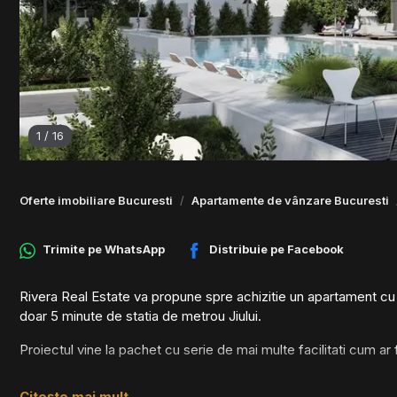
1
/
16
Oferte imobiliare Bucuresti
Apartamente de vânzare Bucuresti
Trimite pe
WhatsApp
Distribuie pe
Facebook
Rivera Real Estate va propune spre achizitie un apartament cu 
doar 5 minute de statia de metrou Jiului.
Proiectul vine la pachet cu serie de mai multe facilitati cum ar f
- Piscina privata in aer liber si zona de barbeque;
Citește mai mult