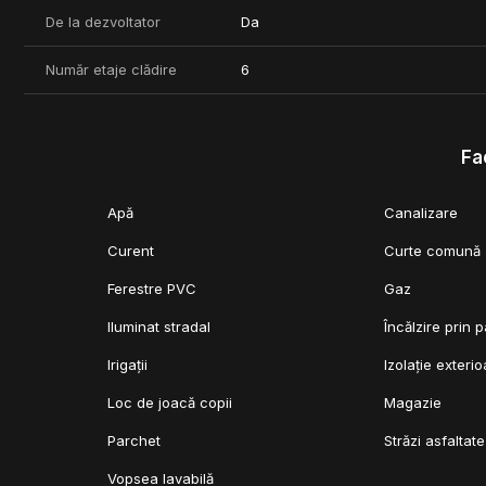
De la dezvoltator
Da
Număr etaje clădire
6
Fac
Apă
Canalizare
Curent
Curte comună
Ferestre PVC
Gaz
Iluminat stradal
Încălzire prin 
Irigații
Izolație exterio
Loc de joacă copii
Magazie
Parchet
Străzi asfaltate
Vopsea lavabilă