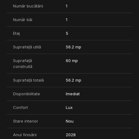
Număr bucătării
1
De ce este potrivit:
- Randament excelent pentru investitie in zona Pipera
Număr băi
1
- Solutie optima pentru locuire confortabila intr-un proiect nou
- Raport foarte bun intre zona, calitatea constructiei si
infrastructura
Etaj
5
Pentru detalii sau vizionare, ne poti contacta oricand.
Suprafață utilă
56.2 mp
Suprafață
60 mp
construită
Suprafață totală
56.2 mp
Disponibilitate
Imediat
Confort
Lux
Stare interior
Nou
Anul finisării
2028