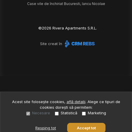
Case vile de închiriat Bucuresti, Iancu Nicolae
©
2026
Rivera Apartments S.R.L.
Site creat în
Acest site folosește cookies,
află detalii
.
Alege ce tipuri de
cookies dorești să permitem:
Necesare
Statistică
Marketing
Resping tot
Accept tot
Sună acum
Solicită vizionare