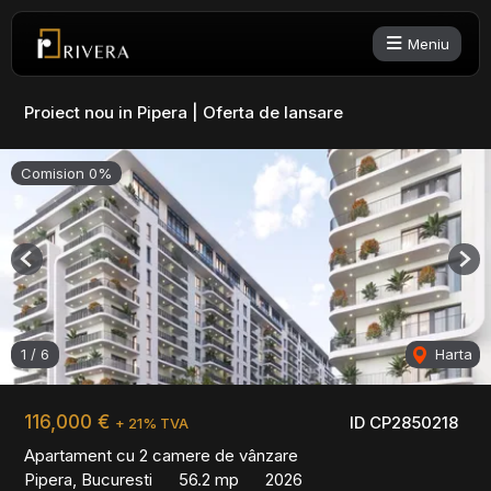
Meniu
Proiect nou in Pipera | Oferta de lansare
Comision 0%
Previous
Nex
1
/
6
Harta
116,000 €
ID CP2850218
+ 21% TVA
Apartament cu 2 camere de vânzare
Pipera, Bucuresti
56.2 mp
2026