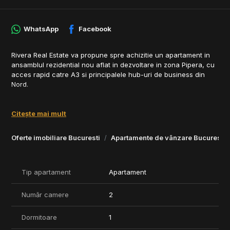
WhatsApp
Facebook
Rivera Real Estate va propune spre achizitie un apartament in
ansamblul rezidential nou aflat in dezvoltare in zona Pipera, cu
acces rapid catre A3 si principalele hub-uri de business din
Nord.
Avantaje ale ansamblului:
- Comunitate moderna, orientata spre confort si eficienta
Citește mai mult
- Acces facil catre scoli private, retail si zone verzi
- Amplasare retrasa, cu acces facil si trafic fluent, in apropiere
Oferte imobiliare Bucuresti
Apartamente de vânzare Bucuresti
de centre comerciale si de padure.
- Conectivitate excelenta cu intreg Nordul Bucurestiului
Detalii relevante proiect:
Tip apartament
Apartament
- Structura beton armat, zidarie Porotherm
- Incalzire in pardoseala cu pompe de caldura aer-apa
Număr camere
2
- Racire prin ventiloconvectoare
- Tamplarie tripan, finisaje moderne, usi interioare premium
Dormitoare
1
- Panouri fotovoltaice pentru consumul spatiilor comune
- Complex securizat, supraveghere video, 2 lifturi/bloc