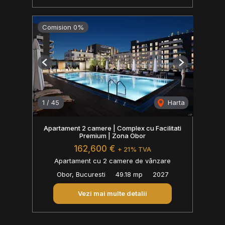
Comision 0%
Previous
Next
1
/
45
Harta
Apartament 2 camere | Complex cu Facilitati
Premium | Zona Obor
162,600 €
+ 21% TVA
Apartament cu 2 camere de vânzare
Obor, Bucuresti
49.18 mp
2027
Vezi mai multe detalii