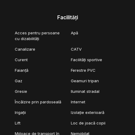
Facilități
Acces pentru persoane
Apă
cu dizabilități
Canalizare
CATV
Curent
Facilități sportive
Faianță
Ferestre PVC
Gaz
Geamuri tripan
Gresie
Iluminat stradal
Încălzire prin pardoseală
Internet
Irigații
Izolație exterioară
Lift
Loc de joacă copii
Mijloace de transport în
Nemobilat