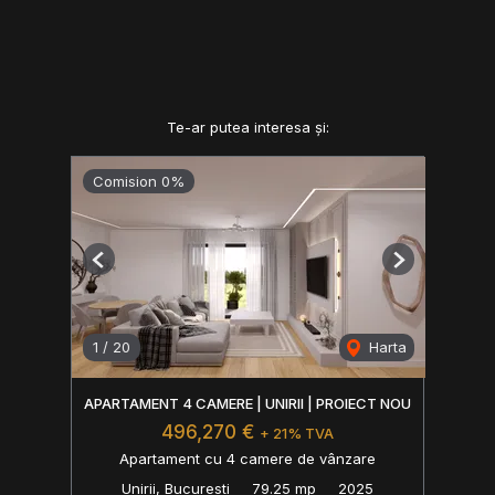
Te-ar putea interesa și:
Comision 0%
Previous
Next
1
/
20
Harta
APARTAMENT 4 CAMERE | UNIRII | PROIECT NOU
496,270 €
+ 21% TVA
Apartament cu 4 camere de vânzare
Unirii, Bucuresti
79.25 mp
2025