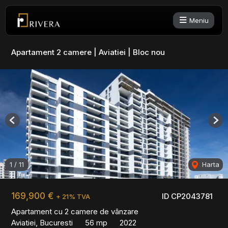
Meniu
Apartament 2 camere | Aviatiei | Bloc nou
Previous
Nex
1
/
11
Harta
169,900 €
ID CP2043781
+ 21% TVA
Apartament cu 2 camere de vânzare
Aviatiei, Bucuresti
56 mp
2022