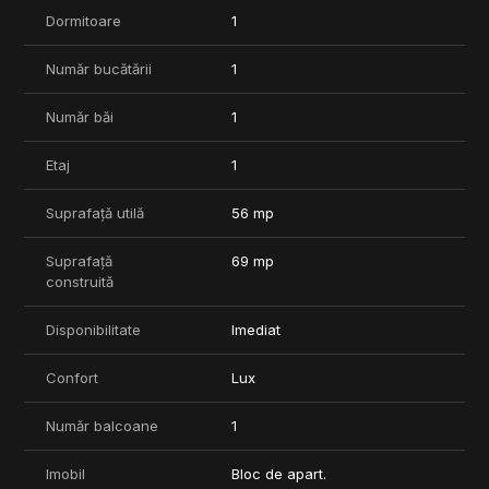
Complexul dispune de parcare subterana iar pretul unui loc
Dormitoare
1
porneste de la 20.000 EUR + TVA.
Proiectul va fi finalizat in primavara anului 2025.
Număr bucătării
1
Număr băi
1
Etaj
1
Suprafață utilă
56 mp
Suprafață
69 mp
construită
Disponibilitate
Imediat
Confort
Lux
Număr balcoane
1
Imobil
Bloc de apart.