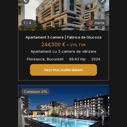
Previous
Next
1
/
4
Harta
Apartament 3 camere | Fabrica de Glucoza
244,500 €
+ 21% TVA
Apartament cu 3 camere de vânzare
Floreasca, Bucuresti
69.43 mp
2024
Vezi mai multe detalii
Comision 0%
Previous
Next