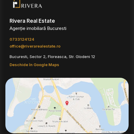
Rivera Real Estate
Agenție imobiliară Bucuresti
0733124124
office@riverarealestate.ro
Bucuresti, Sector 2, Floreasca, Str. Glodeni 12
Deschide în Google Maps