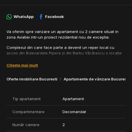
WhatsApp
Facebook
Va oferim spre vanzare un apartament cu 2 camere situat in
zona Aviatiei intr-un proiect rezidential nou de exceptie.
Complexul din care face parte a devenit un reper local cu
acces din Bulevardele Pipera şi din Barbu Văcărescu o locaţie
foarte apreciată printre Bucureşteni pentru apropierea de
parcul Herăstrău de mall Promonada de clădirile de Business din
Citește mai mult
Aviaţiei şi Pipera cât şi de cele mai prestigioase instituţii
medicale şi de învăţământ.
Oferte imobiliare Bucuresti
Apartamente de vânzare Bucuresti
Proiectul a fost elaborat pentru a satisface cele mai exigente
gusturi și necesități ale clienților autohtoni utilizând numai
materiale superioare atât pentru construcție cât și pentru
Tip apartament
Apartament
finisaje.
Compartimentare
Decomandat
Compartimentările au fost concepute pentru a maximiza
eficiența spațiului utilizabil oferind un confort sporit indiferent
de destinația finală a apartamentelor.
Număr camere
2