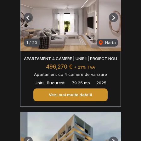
Previous
Next
1
/
20
Harta
APARTAMENT 4 CAMERE | UNIRII | PROIECT NOU
496,270 €
+ 21% TVA
Apartament cu 4 camere de vânzare
Unirii, Bucuresti
79.25 mp
2025
Vezi mai multe detalii