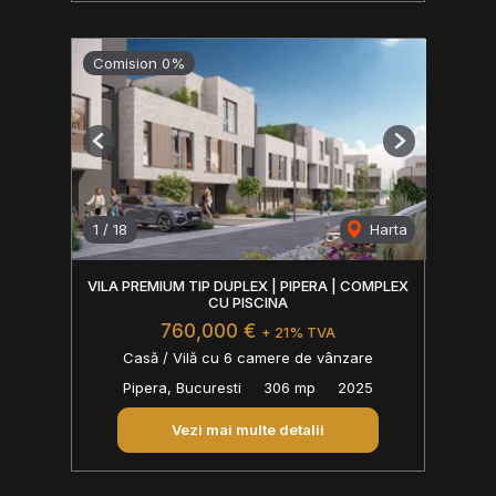
Comision 0%
Previous
Next
1
/
18
Harta
VILA PREMIUM TIP DUPLEX | PIPERA | COMPLEX
CU PISCINA
760,000 €
+ 21% TVA
Casă / Vilă cu 6 camere de vânzare
Pipera, Bucuresti
306 mp
2025
Vezi mai multe detalii