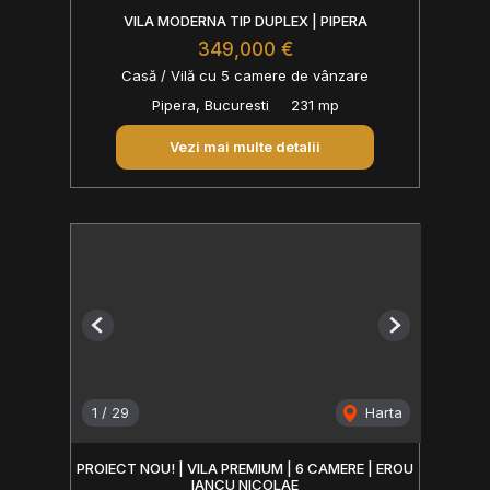
VILA MODERNA TIP DUPLEX | PIPERA
349,000 €
Casă / Vilă cu 5 camere de vânzare
Pipera, Bucuresti
231 mp
Vezi mai multe detalii
Previous
Next
1
/
29
Harta
PROIECT NOU! | VILA PREMIUM | 6 CAMERE | EROU
IANCU NICOLAE