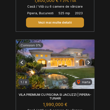
1,800,000 €
+ 21% TVA
Casă / Vilă cu 6 camere de vânzare
Pipera, Bucuresti
525 mp
2023
Vezi mai multe detalii
Comision 0%
Previous
Next
1
/
8
Harta
VILA PREMIUM CU PISCINA SI JACUZZI | PIPERA-
TUNARI
1,990,000 €