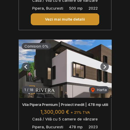
Casă / Vilă cu 6 camere de vânzare
Pipera, Bucuresti
500 mp
2022
Vezi mai multe detalii
Comision 0%
Previous
Next
1
/
18
Harta
Vila Pipera Premium | Proiect inedit | 478 mp utili
1,300,000 €
+ 21% TVA
Casă / Vilă cu 5 camere de vânzare
Pipera, Bucuresti
478 mp
2023