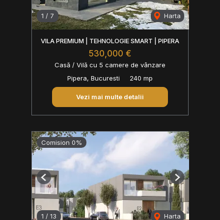
1
/
7
Harta
VILA PREMIUM | TEHNOLOGIE SMART | PIPERA
530,000 €
Casă / Vilă cu 5 camere de vânzare
Pipera, Bucuresti
240 mp
Vezi mai multe detalii
Comision 0%
Previous
Next
1
/
13
Harta