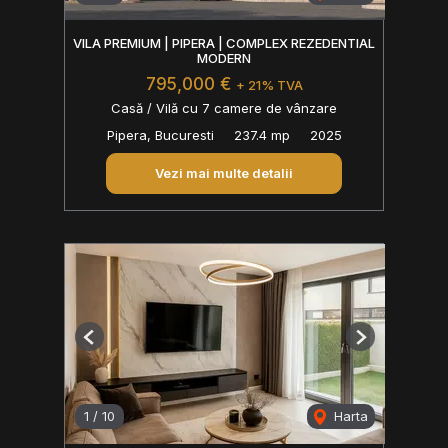
VILA PREMIUM | PIPERA | COMPLEX REZEDENTIAL
MODERN
795,000 €
+ 21% TVA
Casă / Vilă cu 7 camere de vânzare
Pipera, Bucuresti
237.4 mp
2025
Vezi mai multe detalii
Previous
Next
1
/
10
Harta