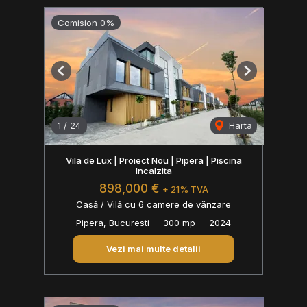
Comision 0%
Previous
Next
1
/
24
Harta
Vila de Lux | Proiect Nou | Pipera | Piscina
Incalzita
898,000 €
+ 21% TVA
Casă / Vilă cu 6 camere de vânzare
Pipera, Bucuresti
300 mp
2024
Vezi mai multe detalii