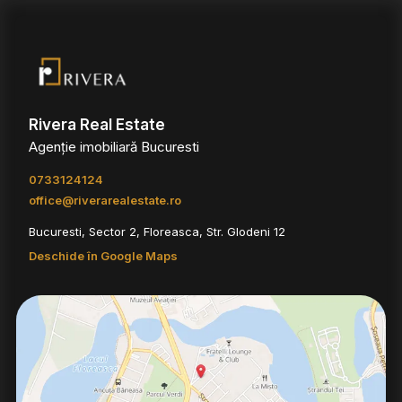
Rivera Real Estate
Agenție imobiliară Bucuresti
0733124124
office@riverarealestate.ro
Bucuresti, Sector 2, Floreasca, Str. Glodeni 12
Deschide în Google Maps