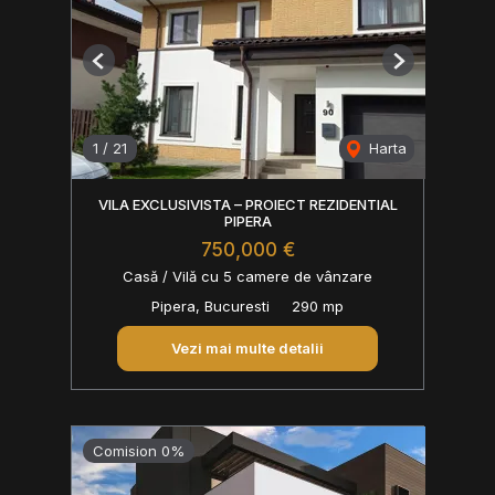
Previous
Next
1
/
21
Harta
VILA EXCLUSIVISTA – PROIECT REZIDENTIAL
PIPERA
750,000 €
Casă / Vilă cu 5 camere de vânzare
Pipera, Bucuresti
290 mp
Vezi mai multe detalii
Comision 0%