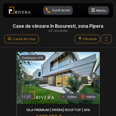
Sună acum
Meniu
Case de vânzare în Bucuresti, zona Pipera
42 rezultate
Caută din nou
Filtrează
Comision 0%
Previous
Next
1
/
27
Video
Harta
VILA PREMIUM | PIPERA| ROOFTOP | SPA