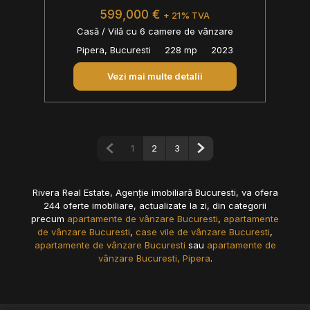
599,000 €
+ 21% TVA
Casă / Vilă cu 6 camere de vânzare
Pipera, Bucuresti
228 mp
2023
Vezi mai multe detalii
Pagina anterioară
Pagina următoare
1
2
3
Rivera Real Estate, Agenție imobiliară Bucuresti, va ofera
244 oferte imobiliare, actualizate la zi, din categorii
precum
apartamente de vânzare Bucuresti
,
apartamente
de vânzare Bucuresti
,
case vile de vânzare Bucuresti
,
apartamente de vânzare Bucuresti
sau
apartamente de
vânzare Bucuresti, Pipera
.