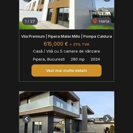
1
/
27
Harta
Vila Premium | Pipera Matei Millo | Pompa Caldura
615,000 €
+ 21% TVA
Casă / Vilă cu 5 camere de vânzare
Pipera, Bucuresti
280 mp
2024
Vezi mai multe detalii
Previous
Next