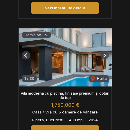
Vezi mai multe detalii
Comision 0%
Previous
Next
1
/
30
Harta
Vilă modernă cu piscină, finisaje premium și dotări
de top
1,750,000 €
Casă / Vilă cu 5 camere de vânzare
Pipera, Bucuresti
408 mp
2024