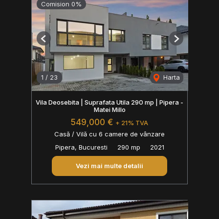
Comision 0%
Previous
Next
1
/
23
Harta
Vila Deosebita | Suprafata Utila 290 mp | Pipera -
Matei Millo
549,000 €
+ 21% TVA
Casă / Vilă cu 6 camere de vânzare
Pipera, Bucuresti
290 mp
2021
Vezi mai multe detalii