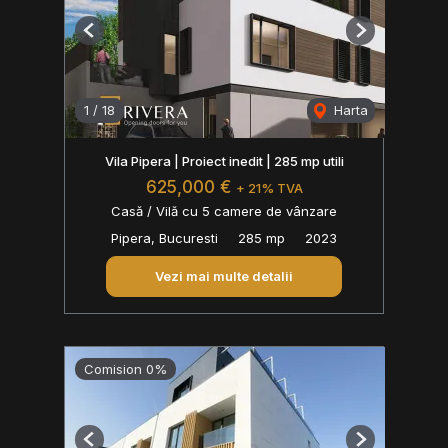
Previous
Next
1
/
18
Harta
Vila Pipera | Proiect inedit | 285 mp utili
625,000 €
+ 21% TVA
Casă / Vilă cu 5 camere de vânzare
Pipera, Bucuresti
285 mp
2023
Vezi mai multe detalii
Comision 0%
Previous
Next