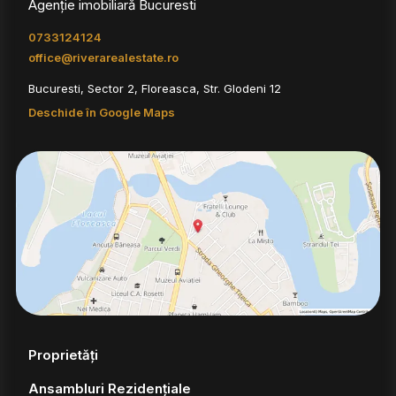
Agenție imobiliară Bucuresti
0733124124
office@riverarealestate.ro
Bucuresti, Sector 2, Floreasca, Str. Glodeni 12
Deschide în Google Maps
Proprietăți
Ansambluri Rezidențiale