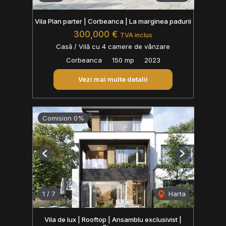
Vila Plan parter | Corbeanca | La marginea padurii
300,000 €
TVA inclus
Casă / Vilă cu 4 camere de vânzare
Corbeanca
150 mp
2023
Vezi mai multe detalii
Comision 0%
Previous
Next
1
/
7
Harta
Vila de lux | Rooftop | Ansamblu exclusivist |