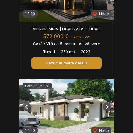
1
/
20
Harta
VILA PREMIUM | FINALIZATA | TUNARI
572,000 €
+ 21% TVA
Casă / Vilă cu 5 camere de vânzare
Tunari
250 mp
2023
Vezi mai multe detalii
Comision 0%
Previous
Next
1
/
20
Harta