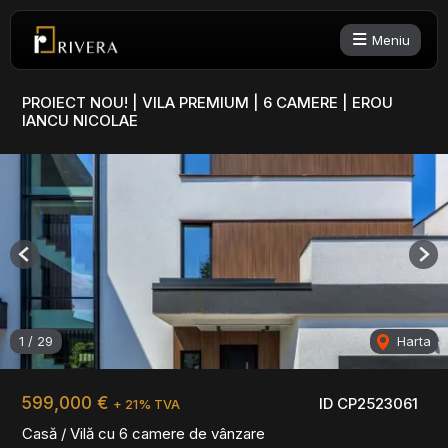
Meniu
PROIECT NOU! | VILA PREMIUM | 6 CAMERE | EROU
IANCU NICOLAE
Previous
Nex
1
/
29
Harta
599,000 €
ID CP2523061
+ 21% TVA
Casă / Vilă cu 6 camere de vânzare