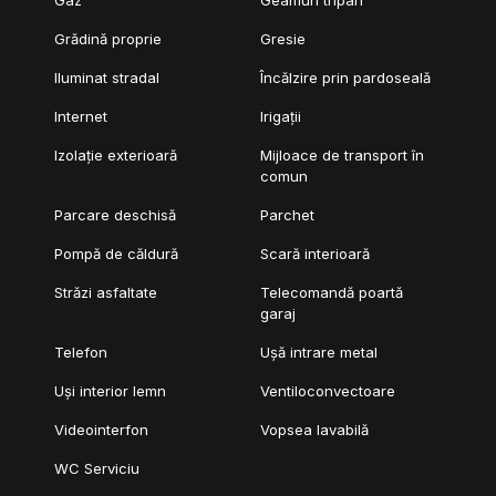
Grădină proprie
Gresie
Iluminat stradal
Încălzire prin pardoseală
Internet
Irigații
Izolație exterioară
Mijloace de transport în
comun
Parcare deschisă
Parchet
Pompă de căldură
Scară interioară
Străzi asfaltate
Telecomandă poartă
garaj
Telefon
Ușă intrare metal
Uși interior lemn
Ventiloconvectoare
Videointerfon
Vopsea lavabilă
WC Serviciu