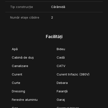
Tip construcție
Cărămidă
Număr etaje clădire
2
Facilități
Apă
Bideu
Cabină de duș
Cadă
Canalizare
CATV
Curent
Curent trifazic (380V)
Curte
Debara
Dressing
Faianță
Ferestre aluminiu
Garaj
Gaz
Geamuri tripan