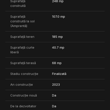
Suprafață
248 mp
Vila se vinde complet finisata.
construită
Pentru mai multe informatii nu ezitati sa ne contactati.
***COMISION 0%.
Suprafață
107.0 mp
construită la sol
(Amprentă)
Suprafață teren
185 mp
Suprafață curte
40.7 mp
liberă
Suprafață terasă
68 mp
Stadiu construcție
Finalizată
An construcție
2023
Construcție nouă
Da
De la dezvoltator
Da