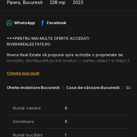
Pipera, Bucuresti
228 mp
2023
WhatsApp
Facebook
***PENTRU MAI MULTE OFERTE ACCESATI
RIVERAREALESTATE.RO
Rivera Real Estate vă propune spre achiziție o proprietate de
excepție, desfășurată pe trei niveluri — parter, etajul 1 și etajul 2
— ce îmbină perfect spațiul, stilul modern și funcționalitatea.
Citește mai mult
La parter, zona de living și dining se deschide larg către o
terasă generoasă, ideală pentru relaxare sau pentru
Oferte imobiliare Bucuresti
Case de vânzare Bucuresti
Case 
organizarea unor întâlniri în aer liber.
Etajul 1 găzduiește trei dormitoare, fiecare beneficiind de baie
proprie, iar dormitorul matrimonial se bucură și de acces la o
terasă privată spațioasă.
Număr camere
6
La etajul 2, proprietatea oferă un spațiu flexibil format dintr-un
dormitor suplimentar și un birou, ambele având acces către o
Dormitoare
5
terasă amplă cu vedere deschisă asupra zonei.
Circulația între spații se realizează natural, prin intermediul unei
Număr bucătării
1