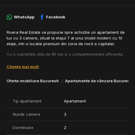
WhatsApp
Facebook
Rivera Real Estate va propune spre achizitie un apartament de
lux cu 3 camere, situat la etajul 7 al unui imobil modern cu 10
etaje, intr-o locatie premium din zona de nord a capitalei.
Cu o suprafata utila de 80 mp si o compartimentare eficienta,
locuinta este compusa din living spatios cu bucatarie open
space complet utilata, doua dormitoare, doua bai moderne, hol
Citește mai mult
si un balcon generos.
Oferte imobiliare Bucuresti
Apartamente de vânzare Bucuresti
Proprietatea impresioneaza prin finisaje de inalta calitate si
dotari premium:
- Tamplarie din aluminiu cu geam tripan
- Ceramica premium, parchet de trafic intens
Tip apartament
Apartament
- Plafon iluminat tip Barrisol
- Aer conditionat multisplit LG
Număr camere
3
- Usa de acces securizata
- Videointerfon
Dormitoare
2
Imobilul din care face parte apartamentul ofera acces la