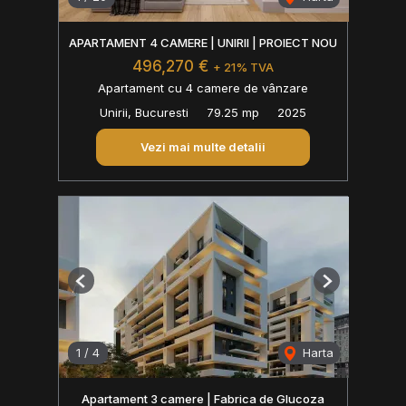
APARTAMENT 4 CAMERE | UNIRII | PROIECT NOU
496,270 €
+ 21% TVA
Apartament cu 4 camere de vânzare
Unirii, Bucuresti
79.25 mp
2025
Vezi mai multe detalii
Previous
Next
1
/
4
Harta
Apartament 3 camere | Fabrica de Glucoza