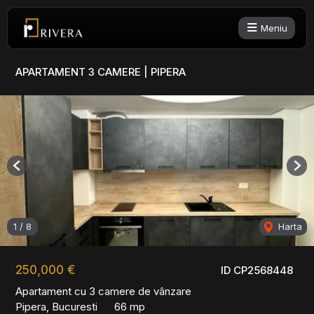
Meniu
APARTAMENT 3 CAMERE | PIPERA
Previous
Nex
1
/
8
Harta
250,000 €
ID CP2568448
Apartament cu 3 camere de vânzare
Pipera, Bucuresti
66 mp