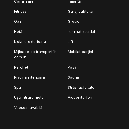
Canalizare
Faianță
Fitness
Garaj subteran
Gaz
Gresie
Hotă
Iluminat stradal
Izolație exterioară
Lift
Mijloace de transport în
Mobilat parțial
comun
Parchet
Pază
Piscină interioară
Saună
Spa
Străzi asfaltate
Ușă intrare metal
Videointerfon
Vopsea lavabilă