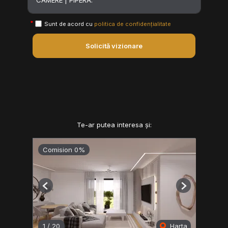
Sunt de acord cu
politica de confidențialitate
Solicită vizionare
Te-ar putea interesa și:
Comision 0%
Previous
Next
1
/
20
Harta