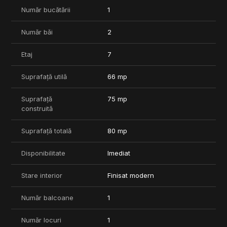
facilitati de top: piscina semiolimpica, centru wellness, sala de
Număr bucătării
1
fitness, pista de alergare de 1.5 km, spatii verzi generoase si
paza permanenta.
Număr băi
2
Apartamentul se vinde complet mobilat si echipat, exact ca in
fotografii, si include in pret un loc de parcare subteran.
Etaj
7
Pret: 230.000 euro (persoana fizica, fara TVA).
Locul de parcare subteran este inclus in pret.
Suprafață utilă
66 mp
Va stam la dispozitie pentru informatii suplimentare si
Suprafață
75 mp
programarea unei vizionari.
construită
Suprafață totală
80 mp
Disponibilitate
Imediat
Stare interior
Finisat modern
Număr balcoane
1
Număr locuri
1