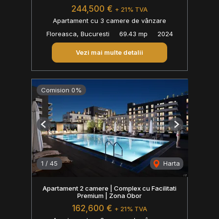
244,500 €
+ 21% TVA
Apartament cu 3 camere de vânzare
Floreasca, Bucuresti
69.43 mp
2024
Vezi mai multe detalii
Comision 0%
Previous
Next
1
/
45
Harta
Apartament 2 camere | Complex cu Facilitati
Premium | Zona Obor
162,600 €
+ 21% TVA