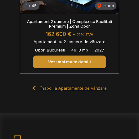
1
/
45
Harta
Apartament 2 camere | Complex cu Facilitati
Premium | Zona Obor
162,600 €
+ 21% TVA
Apartament cu 2 camere de vânzare
Obor, Bucuresti
49.18 mp
2027
Vezi mai multe detalii
Înapoi la Apartamente de vânzare