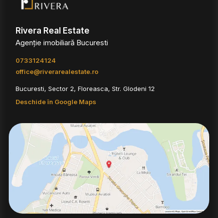
Rivera Real Estate
Agenție imobiliară Bucuresti
0733124124
office@riverarealestate.ro
Bucuresti, Sector 2, Floreasca, Str. Glodeni 12
Deschide în Google Maps