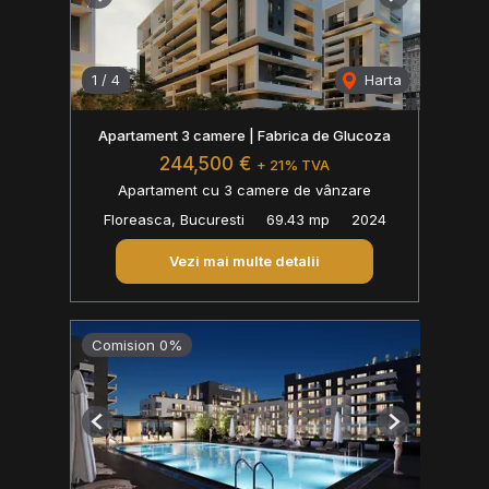
Previous
Next
1
/
4
Harta
Apartament 3 camere | Fabrica de Glucoza
244,500 €
+ 21% TVA
Apartament cu 3 camere de vânzare
Floreasca, Bucuresti
69.43 mp
2024
Vezi mai multe detalii
Comision 0%
Previous
Next