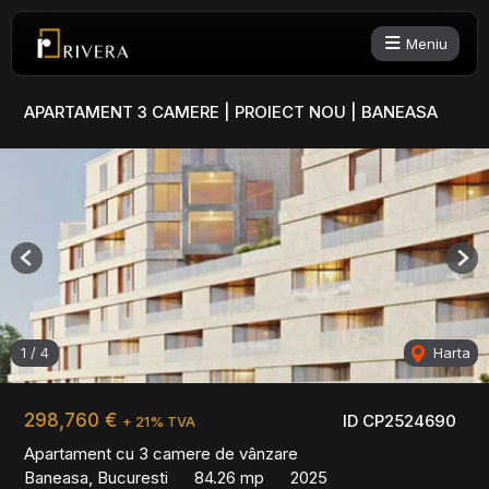
Meniu
APARTAMENT 3 CAMERE | PROIECT NOU | BANEASA
Previous
Nex
1
/
4
Harta
298,760 €
ID CP2524690
+ 21% TVA
Apartament cu 3 camere de vânzare
Baneasa, Bucuresti
84.26 mp
2025