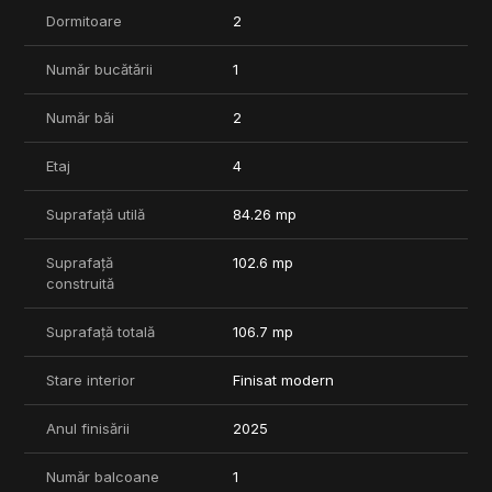
Dormitoare
2
Ideal atât pentru locuit, cât și pentru investiție.
Proiectul oferă o gamă variată de apartamente, de la studiouri și
Număr bucătării
1
apartamente cu 2, 3 sau 4 camere, până la duplexuri și
apartamente cu grădină.
Număr băi
2
Pentru mai multe informatii nu ezitati sa ne contactati.
Etaj
4
Suprafață utilă
84.26 mp
Suprafață
102.6 mp
construită
Suprafață totală
106.7 mp
Stare interior
Finisat modern
Anul finisării
2025
Număr balcoane
1