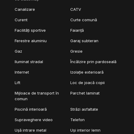
Canalizare
CATV
Curent
Curte comună
Facilități sportive
Faianță
Ferestre aluminiu
Garaj subteran
Gaz
Gresie
Iluminat stradal
Încălzire prin pardoseală
Internet
Izolație exterioară
Lift
Loc de joacă copii
Mijloace de transport în
Parchet laminat
comun
Piscină interioară
Străzi asfaltate
Supraveghere video
Telefon
Ușă intrare metal
Uși interior lemn