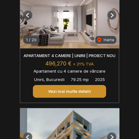
Previous
Next
1
/
20
Harta
APARTAMENT 4 CAMERE | UNIRII | PROIECT NOU
496,270 €
+ 21% TVA
Apartament cu 4 camere de vânzare
Unirii, Bucuresti
79.25 mp
2025
Vezi mai multe detalii