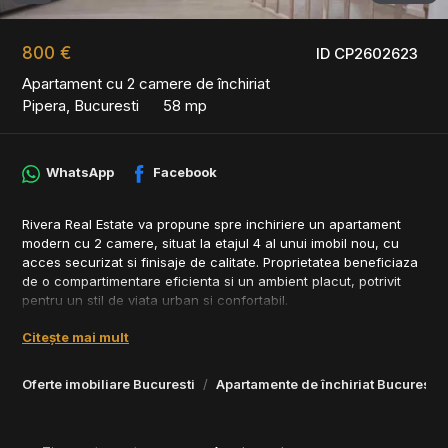
800 €
ID CP2602623
Apartament cu 2 camere de închiriat
Pipera, Bucuresti
58 mp
WhatsApp
Facebook
Rivera Real Estate va propune spre inchiriere un apartament
modern cu 2 camere, situat la etajul 4 al unui imobil nou, cu
acces securizat si finisaje de calitate. Proprietatea beneficiaza
de o compartimentare eficienta si un ambient placut, potrivit
pentru un stil de viata urban si confortabil.
Detalii proprietate:
Citește mai mult
• Suprafata utila: 58 mp
• Balcon generos
Oferte imobiliare Bucuresti
Apartamente de închiriat Bucuresti
• Etaj: 4/
• Loc de parcare exterior inclus, cu acces prin bariera
Dotari si facilitati: