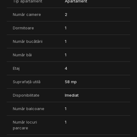
Tip apartament
Apartament
• Incalzire prin calorifere cu centrala proprie
• Aer conditionat in ambele camere
Număr camere
2
• TV Smart
• Bucatarie complet echipata: hota, aragaz, frigider, masina de
Dormitoare
1
spalat vase
• Masina de spalat rufe
Număr bucătării
1
Pentru mai multe informatii sau pentru a programa o vizionare,
nu ezitati sa ne contactati.
Număr băi
1
Etaj
4
Suprafață utilă
58 mp
Disponibilitate
Imediat
Număr balcoane
1
Număr locuri
1
parcare