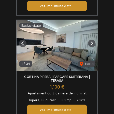
Vezi mai multe detalii
Exclusivitate
Previous
Next
1
/
34
Harta
CORTINA PIPERA | PARCARE SUBTERANA |
TERASA
1,100 €
Apartament cu 3 camere de închiriat
Pipera, Bucuresti
80 mp
2023
Vezi mai multe detalii