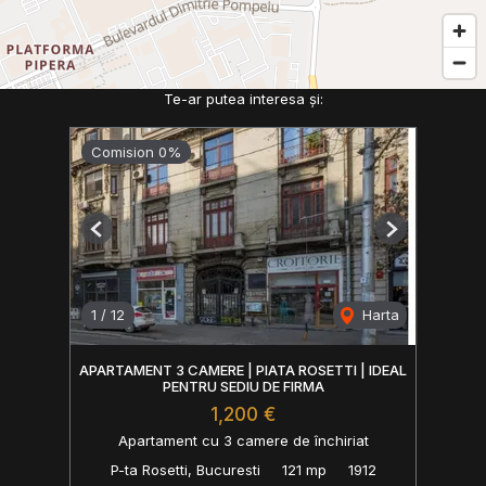
Te-ar putea interesa și:
Comision 0%
Previous
Next
1
/
12
Harta
APARTAMENT 3 CAMERE | PIATA ROSETTI | IDEAL
PENTRU SEDIU DE FIRMA
1,200 €
Apartament cu 3 camere de închiriat
P-ta Rosetti, Bucuresti
121 mp
1912