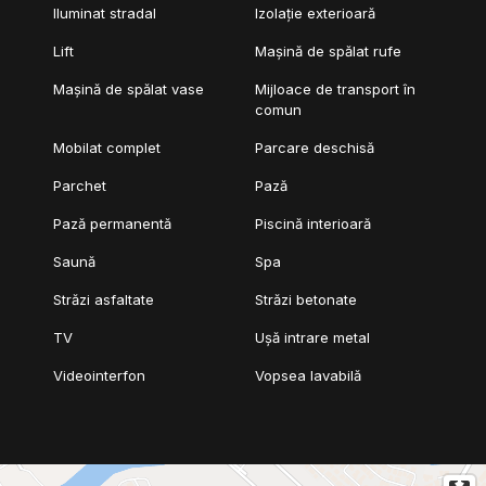
Iluminat stradal
Izolație exterioară
Lift
Mașină de spălat rufe
Mașină de spălat vase
Mijloace de transport în
comun
Mobilat complet
Parcare deschisă
Parchet
Pază
Pază permanentă
Piscină interioară
Saună
Spa
Străzi asfaltate
Străzi betonate
TV
Ușă intrare metal
Videointerfon
Vopsea lavabilă